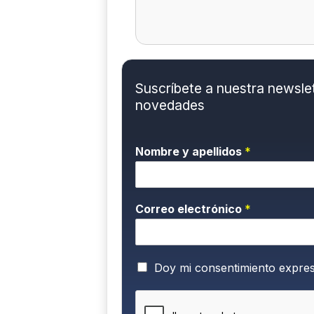
Suscríbete a nuestra newslett
novedades
Nombre y apellidos
*
Correo electrónico
*
P
Doy mi consentimiento expre
o
l
í