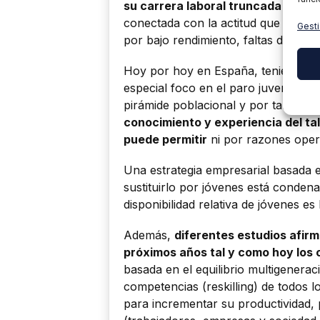
su carrera laboral truncada o est
conectada con la actitud que las emp
Gesti
por bajo rendimiento, faltas de prom
Hoy por hoy en España, teniendo un
especial foco en el paro juvenil y t
pirámide poblacional y por tanto el
conocimiento y experiencia del ta
puede permitir
ni por razones operat
Una estrategia empresarial basada en
sustituirlo por jóvenes está condena
disponibilidad relativa de jóvenes es
Además,
diferentes estudios afir
próximos años tal y como hoy lo
basada en el equilibrio multigenerac
competencias (reskilling) de todos l
para incrementar su productividad,