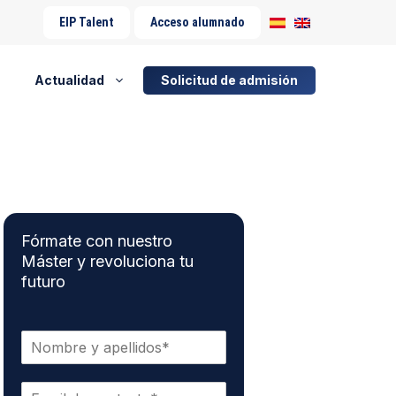
EIP Talent
Acceso alumnado
Actualidad
Solicitud de admisión
Fórmate con nuestro
Máster y revoluciona tu
futuro
N
o
m
C
b