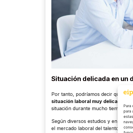
Situación delicada en un
Por tanto, podríamos decir que
un 
situación laboral muy delicada
con 
Para 
situación durante mucho tiempo que 
para 
estas
Según diversos estudios y en conc
naveg
conse
el mercado laboral del talento senio
funci