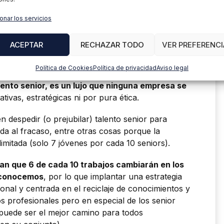
ancada
, y en el 60% de los casos la razón está
resas tienen hacia este tipo de talento (despidos
onar los servicios
oción o barreras a la contratación de seniors).
ACEPTAR
RECHAZAR TODO
VER PREFERENCI
a de las tasas de paro más altas de Europa con
eniendo en consideración la composición de la
Política de Cookies
Política de privacidad
Aviso legal
 envejecimiento de la misma,
prescindir del
lento senior, es un lujo que ninguna empresa se
ivas, estratégicas ni por pura ética.
 despedir (o prejubilar) talento senior para
da al fracaso, entre otras cosas porque la
 limitada (solo 7 jóvenes por cada 10 seniors).
man que 6 de cada 10 trabajos cambiarán en los
s conocemos
, por lo que implantar una estrategia
ional y centrada en el reciclaje de conocimientos y
os profesionales pero en especial de los senior
 puede ser el mejor camino para todos