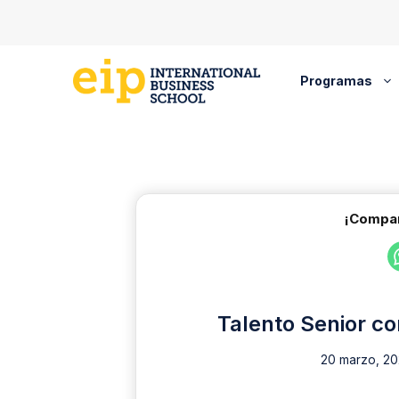
Saltar
al
contenido
Programas
¡Compar
Talento Senior c
20 marzo, 2