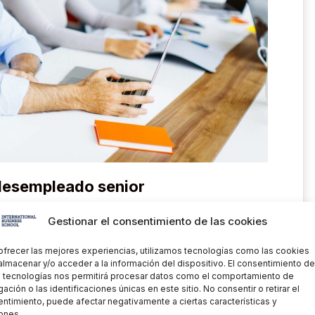
 desempleado senior
Gestionar el consentimiento de las cookies
talento senior desempleado, queda en una
altas probabilidades de mantenerse en dicha
ofrecer las mejores experiencias, utilizamos tecnologías como las cookies
cualquier otro colectivo.
almacenar y/o acceder a la información del dispositivo. El consentimiento de
 tecnologías nos permitirá procesar datos como el comportamiento de
reto uno elaborado por
Randstad Research
sobre
ación o las identificaciones únicas en este sitio. No consentir o retirar el
ntimiento, puede afectar negativamente a ciertas características y
r,
el 55% de las personas de este colectivo, ve
ones.