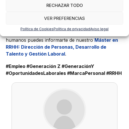
RECHAZAR TODO
estrategias innovadoras hará que destaquen en un
mercado cada vez más competitivo.
VER PREFERENCIAS
Si estás interesado en formarte y desarrollarte
Política de Cookies
Política de privacidad
Aviso legal
profesionalmente en ámbito de los recursos
humanos puedes informarte de nuestro
Máster en
RRHH: Dirección de Personas, Desarrollo de
Talento y Gestión Laboral
.
#Empleo #Generación Z #GeneraciónY
#OportunidadesLaborales #MarcaPersonal #RRHH