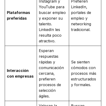
Instagram y
Prefieren
YouTube para
LinkedIn,
Plataformas
buscar empleo
portales de
preferidas
y exponer su
empleo y
talento.
networking
LinkedIn les
tradicional.
resulta poco
atractivo.
Esperan
respuestas
rápidas y
Se sienten
comunicación
cómodos con
Interacción
cercana,
procesos más
con empresas
prefieren
estructurados
procesos de
y formales.
selección
ágiles.
Valoran la
Buscan