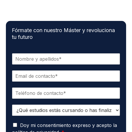
Fórmate con nuestro Máster y revoluciona
tu futuro
N
o
m
C
b
o
r
r
e
T
r
*
e
e
l
o
E
é
e
s
f
l
t
o
e
A
u
Doy mi consentimiento expreso y acepto la
n
c
c
d
o
t