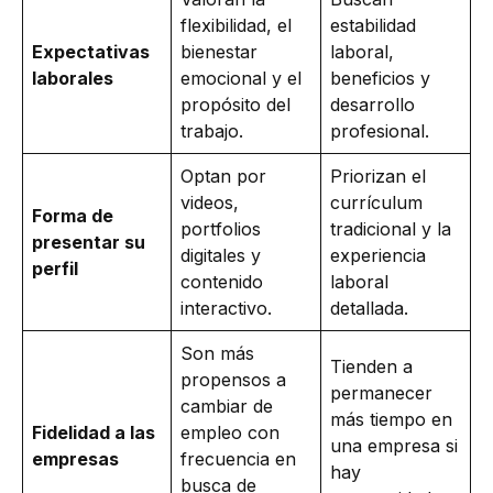
flexibilidad, el
estabilidad
Expectativas
bienestar
laboral,
laborales
emocional y el
beneficios y
propósito del
desarrollo
trabajo.
profesional.
Optan por
Priorizan el
videos,
currículum
Forma de
portfolios
tradicional y la
presentar su
digitales y
experiencia
perfil
contenido
laboral
interactivo.
detallada.
Son más
Tienden a
propensos a
permanecer
cambiar de
más tiempo en
Fidelidad a las
empleo con
una empresa si
empresas
frecuencia en
hay
busca de