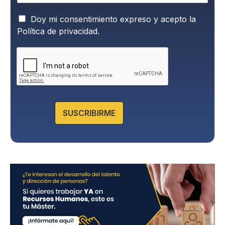
P
Doy mi consentimiento expreso y acepto la
o
Política de privacidad.
l
í
t
i
c
a
d
e
SUSCRIBIRME
P
r
i
v
a
c
i
d
a
d
*