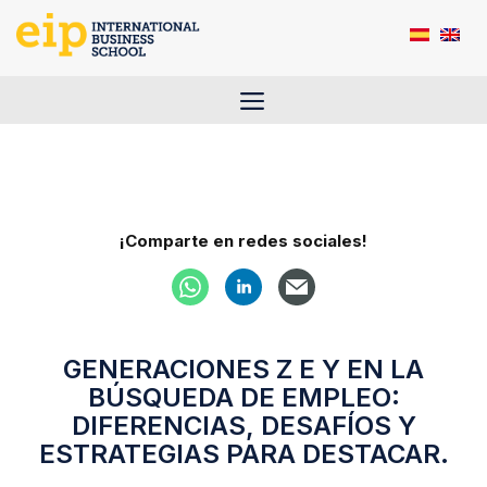
Saltar
al
contenido
Menú
¡Comparte en redes sociales!
GENERACIONES Z E Y EN LA
BÚSQUEDA DE EMPLEO:
DIFERENCIAS, DESAFÍOS Y
ESTRATEGIAS PARA DESTACAR.