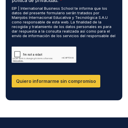
política de privacidad.
*
u
i
*
r
EIP | International Business School te informa que los
e
o
ó
datos del presente formulario serán tratados por
r
s
n
Mainjobs Internacional Educativa y Tecnológica S.A.U
d
r
como responsable de esta web. La finalidad de la
i
o
recogida y tratamiento de los datos personales es para
e
c
dar respuesta a la consulta realizada así como para el
R
a
o
envío de información de los servicios del responsable del
G
l
*
tratamiento. La legitimación es el consentimiento del
P
i
interés. Podrás ejercer tus derechos de acceso,
D
rectificación, limitación y suprimir los datos en
z
cumplimiento@grupomainjobs.com así como el derecho a
*
a
presentar una reclamación ante la autoridad de control.
d
Puedes consultar la información adicional y detallada
o
sobre Protección de datos en la Política de Privacidad
que encontrarás en nuestra página web
s
R
Quiero informarme sin compromiso
R
H
H
y
D
P
O
*