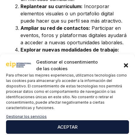
Replantear su currículum:
Incorporar
elementos visuales o un portafolio digital
puede hacer que su perfil sea más atractivo.
Ampliar su red de contactos:
Participar en
eventos, foros y plataformas digitales ayudará
a acceder a nuevas oportunidades laborales.
Explorar nuevas modalidades de trabajo:
Considerar opciones como el freelance o el
Gestionar el consentimiento
trabajo remoto puede abrir más puertas.
de las cookies
Invertir en formación continua:
Mantenerse
Para ofrecer las mejores experiencias, utilizamos tecnologías como
actualizado con cursos y certificaciones
las cookies para almacenar y/o acceder a la información del
digitales mejorará su competitividad en el
dispositivo. El consentimiento de estas tecnologías nos permitirá
procesar datos como el comportamiento de navegación o las
mercado.
identificaciones únicas en este sitio. No consentir o retirar el
consentimiento, puede afectar negativamente a ciertas
Así es, la Generación Z y la Generación Y tienen
características y funciones.
diferencias en su manera de buscar empleo, si bien
Gestionar los servicios
ambas pueden aprender de la otra para mejorar su
ACEPTAR
inserción laboral. Adaptarse a los cambios
tecnológicos, fortalecer sus habilidades y utilizar