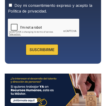
P
Doy mi consentimiento expreso y acepto la
o
Política de privacidad.
l
í
t
i
c
a
d
e
SUSCRIBIRME
P
r
i
v
a
c
i
d
a
d
*