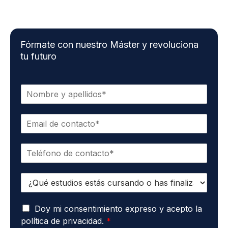
Fórmate con nuestro Máster y revoluciona
tu futuro
N
o
m
C
b
o
r
r
e
T
r
*
e
e
l
o
E
é
e
s
f
l
t
o
e
A
u
Doy mi consentimiento expreso y acepto la
n
c
c
d
o
t
política de privacidad.
*
u