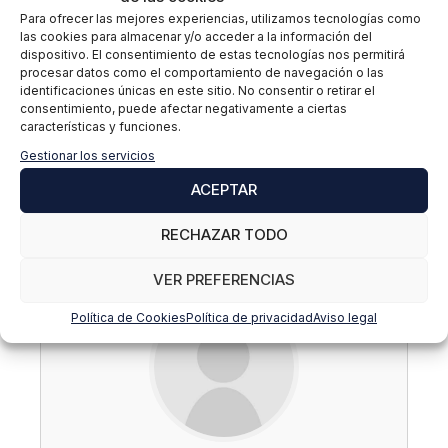
retención de talento, sino también en el compromiso
Para ofrecer las mejores experiencias, utilizamos tecnologías como
y productividad de sus equipos. Adaptarse a las
las cookies para almacenar y/o acceder a la información del
demandas del futuro y construir una cultura
dispositivo. El consentimiento de estas tecnologías nos permitirá
procesar datos como el comportamiento de navegación o las
auténtica, inclusiva y responsable marcará la
identificaciones únicas en este sitio. No consentir o retirar el
diferencia.
consentimiento, puede afectar negativamente a ciertas
características y funciones.
Si estás interesado en formarte y desarrollarte
Gestionar los servicios
profesionalmente en ámbito de los recursos
ACEPTAR
humanos puedes informarte de nuestro
Máster en
RRHH: Dirección de Personas, Desarrollo de
RECHAZAR TODO
Talento y Gestión Laboral
.
VER PREFERENCIAS
Política de Cookies
Política de privacidad
Aviso legal