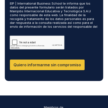
i
*
r
EIP | International Business School te informa que los
e
o
ó
datos del presente formulario serán tratados por
r
s
n
Mainjobs Internacional Educativa y Tecnológica S.A.U
d
r
como responsable de esta web. La finalidad de la
i
o
recogida y tratamiento de los datos personales es para
e
c
dar respuesta a la consulta realizada así como para el
R
a
o
envío de información de los servicios del responsable del
G
l
*
tratamiento. La legitimación es el consentimiento del
P
i
interés. Podrás ejercer tus derechos de acceso,
D
rectificación, limitación y suprimir los datos en
z
cumplimiento@grupomainjobs.com así como el derecho a
*
a
presentar una reclamación ante la autoridad de control.
d
Puedes consultar la información adicional y detallada
o
sobre Protección de datos en la Política de Privacidad
que encontrarás en nuestra página web
s
R
Quiero informarme sin compromiso
R
H
H
y
D
P
O
*
Miembros de