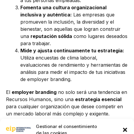
a tus personas empleadas.
Fomenta una cultura organizacional
inclusiva y auténtica:
Las empresas que
promueven la inclusión, la diversidad y el
bienestar, son aquellas que logran construir
una
reputación sólida
como lugares deseados
para trabajar.
Mide y ajusta continuamente tu estrategia:
Utiliza encuestas de clima laboral,
evaluaciones de rendimiento y herramientas de
análisis para medir el impacto de tus iniciativas
de employer branding.
El
employer branding
no solo será una tendencia en
Recursos Humanos, sino una
estrategia esencial
para cualquier organización que desee competir en
un mercado laboral más complejo y exigente.
Empresas que inviertan en su marca empleadora
Gestionar el consentimiento
verán mejoras sustanciales no solo en la atracción y
de las cookies