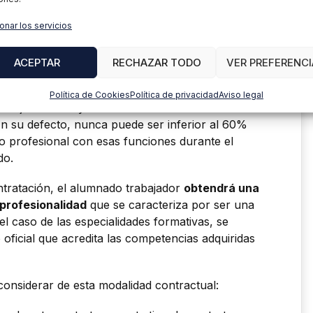
ales) en el segundo año del contrato. Este
trato a jornada completa, no obstante, esta
onar los servicios
én realizarlo en alternancia bajo una dedicación
ACEPTAR
RECHAZAR TODO
VER PREFERENCI
ior al Salario Mínimo Interprofesional
, de
Política de Cookies
Política de privacidad
Aviso legal
rabajo efectivo y tomando como referencia el
En su defecto, nunca puede ser inferior al 60%
po profesional con esas funciones durante el
do.
ntratación, el alumnado trabajador
obtendrá una
e profesionalidad
que se caracteriza por ser una
n el caso de las especialidades formativas, se
o oficial que acredita las competencias adquiridas
considerar de esta modalidad contractual: