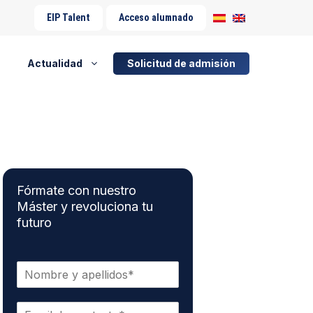
EIP Talent
Acceso alumnado
Actualidad
Solicitud de admisión
Fórmate con nuestro
Máster y revoluciona tu
futuro
N
o
m
C
b