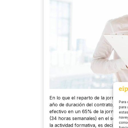
En lo que el reparto de la jornada d
Para 
año de duración del contrato, la pe
para 
efectivo en un 65% de la jornada (
estas
naveg
(34 horas semanales) en el segundo 
conse
la actividad formativa, es decir, el
funci