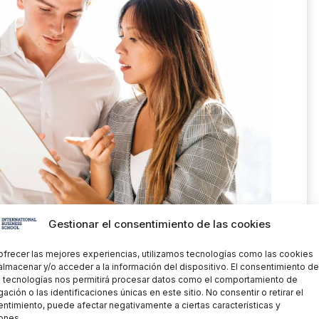
Gestionar el consentimiento de las cookies
e trabajo y formación respecta, durante el primer
ofrecer las mejores experiencias, utilizamos tecnologías como las cookies
rsona trabajadora ocupará el tiempo de trabajo
almacenar y/o acceder a la información del dispositivo. El consentimiento de
26 horas semanales) convirtiéndose en un 85%
 tecnologías nos permitirá procesar datos como el comportamiento de
ación o las identificaciones únicas en este sitio. No consentir o retirar el
año. El resto del tiempo deberá estar dedicado a
ntimiento, puede afectar negativamente a ciertas características y
 primer año un 35% de la jornada (14 horas
ones.