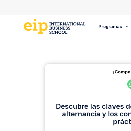
Saltar
al
contenido
Programas
¡Compar
Descubre las claves d
alternancia y los co
práct