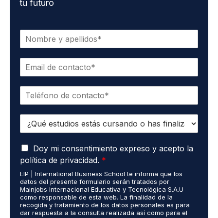
tu futuro
N
o
m
C
b
o
r
r
e
T
r
*
e
e
l
o
E
é
e
s
f
l
t
o
e
A
u
Doy mi consentimiento expreso y acepto la
n
c
c
d
o
t
política de privacidad.
*
u
i
*
r
EIP | International Business School te informa que los
e
o
ó
datos del presente formulario serán tratados por
r
s
n
Mainjobs Internacional Educativa y Tecnológica S.A.U
d
r
como responsable de esta web. La finalidad de la
i
o
recogida y tratamiento de los datos personales es para
e
c
dar respuesta a la consulta realizada así como para el
R
a
o