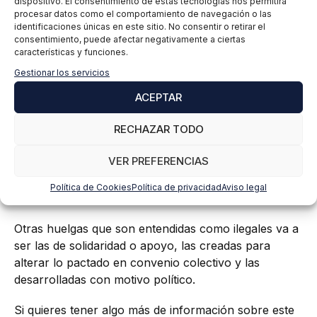
dispositivo. El consentimiento de estas tecnologías nos permitirá
acuerdo. La resolución del árbitro en relación
procesar datos como el comportamiento de navegación o las
con el fin de la huelga va a ser de obligado
identificaciones únicas en este sitio. No consentir o retirar el
cumplimiento.
consentimiento, puede afectar negativamente a ciertas
características y funciones.
La legalidad de la huelga
Gestionar los servicios
ACEPTAR
La huelga va a poder ser entendida legal como ilegal.
RECHAZAR TODO
Cuando se cumple todos los puntos establecidos
anteriormente, la huelga podrá ser entendida como
VER PREFERENCIAS
legal, pero si no es así, la huelga podrá ser entendida
como ilegal y eso tendrá importantes consecuencias
Política de Cookies
Política de privacidad
Aviso legal
jurídicas y a nivel de sanción.
Otras huelgas que son entendidas como ilegales va a
ser las de solidaridad o apoyo, las creadas para
alterar lo pactado en convenio colectivo y las
desarrolladas con motivo político.
Si quieres tener algo más de información sobre este