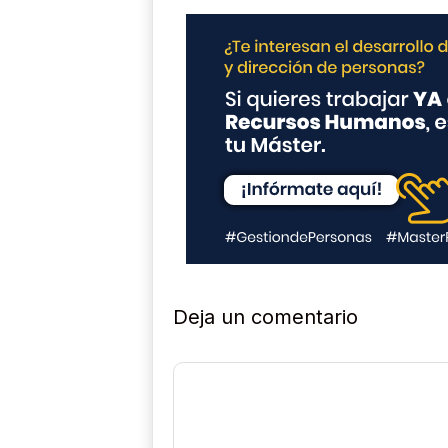
c
i
d
a
d
*
Deja un comentario
Comentario