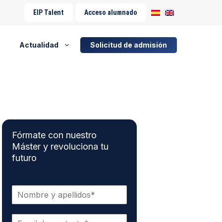
EIP Talent
Acceso alumnado
Actualidad
Solicitud de admisión
Fórmate con nuestro
Máster y revoluciona tu
futuro
N
o
m
C
b