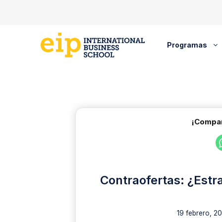
Saltar
al
contenido
Programas
¡Compar
Contraofertas: ¿Estr
19 febrero, 2