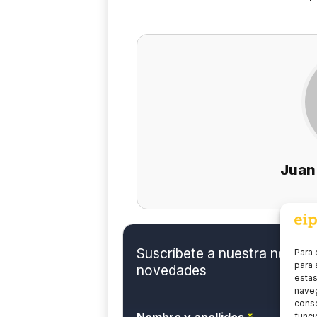
Juan
Suscríbete a nuestra newslett
Para 
para 
novedades
estas
naveg
conse
funci