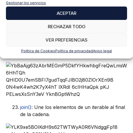
Gestionar los servicios
isupper()
: Devuelve True si todos los
ACEPTAR
caracteres de la cadena son mayúsculas.
RECHAZAR TODO
VER PREFERENCIAS
Política de Cookies
Política de privacidad
Aviso legal
join()
: Une los elementos de un iterable al final
de la cadena.