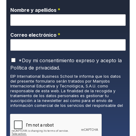
Nombre y apellidos
*
Correo electrónico
*
P
*Doy mi consentimiento expreso y acepto la
o
Política de privacidad.
l
EIP International Business School te informa que los datos
í
del presente formulario serán tratados por Mainjobs
t
Internacional Educativa y Tecnológica, S.A.U. como
i
responsable de esta web. La finalidad de la recogida y
c
tratamiento de los datos personales es gestionar tu
suscripción a la newsletter así como para el envío de
a
información comercial de los servicios del responsable del
d
tratamiento. La legitimación es el consentimiento explícito
e
del/a interesado/a. No se cederán datos a terceros, salvo
P
obligación legal. Podrás ejercer tus derechos de acceso,
rectificación, limitación y supresión de los datos en
r
cumplimiento@grupomainjobs.com
, así como el derecho a
i
presentar una reclamación ante la autoridad de control.