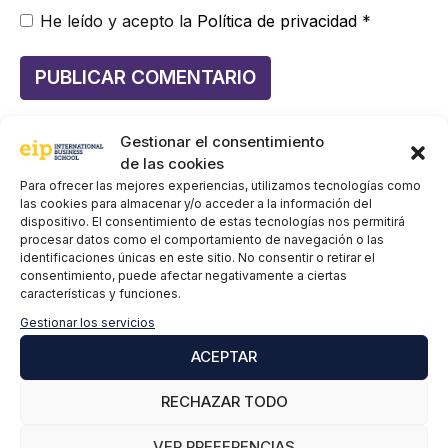
He leído y acepto la
Política de privacidad
*
Gestionar el consentimiento
de las cookies
Para ofrecer las mejores experiencias, utilizamos tecnologías como
las cookies para almacenar y/o acceder a la información del
dispositivo. El consentimiento de estas tecnologías nos permitirá
Sigue informándote:
procesar datos como el comportamiento de navegación o las
identificaciones únicas en este sitio. No consentir o retirar el
Energías renovables: por qué el futuro necesita
consentimiento, puede afectar negativamente a ciertas
características y funciones.
profesionales preparados en el sector
Gestionar los servicios
Energía geotérmica: la clave del futuro sostenible y
ACEPTAR
del empleo verde
Lidera el Cambio: Triplicar las Energías Renovables
RECHAZAR TODO
a nivel mundial para 2030
VER PREFERENCIAS