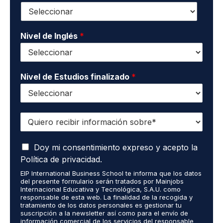
*
a
o
c
s
t
*
o
Nivel de Inglés
*
*
Nivel de Estudios finalizado
*
Q
u
i
A
e
Doy mi consentimiento expreso y acepto la
c
r
Política de privacidad.
e
o
EIP International Business School te informa que los datos
p
r
del presente formulario serán tratados por Mainjobs
t
e
Internacional Educativa y Tecnológica, S.A.U. como
o
c
responsable de esta web. La finalidad de la recogida y
q
tratamiento de los datos personales es gestionar tu
i
suscripción a la newsletter así como para el envío de
u
b
información comercial de los servicios del responsable