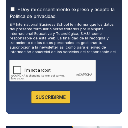
P
*Doy mi consentimiento expreso y acepto la
o
Política de privacidad.
l
EIP International Business School te informa que los datos
í
del presente formulario serán tratados por Mainjobs
t
Internacional Educativa y Tecnológica, S.A.U. como
i
responsable de esta web. La finalidad de la recogida y
c
tratamiento de los datos personales es gestionar tu
suscripción a la newsletter así como para el envío de
a
información comercial de los servicios del responsable del
d
tratamiento. La legitimación es el consentimiento explícito
e
del/a interesado/a. No se cederán datos a terceros, salvo
P
obligación legal. Podrás ejercer tus derechos de acceso,
rectificación, limitación y supresión de los datos en
r
cumplimiento@grupomainjobs.com
, así como el derecho a
i
presentar una reclamación ante la autoridad de control.
v
Puedes consultar la información adicional y detallada sobre
a
Protección de datos en la Política de Privacidad que
encontrarás en nuestra página web.
c
SUSCRIBIRME
i
d
a
d
*