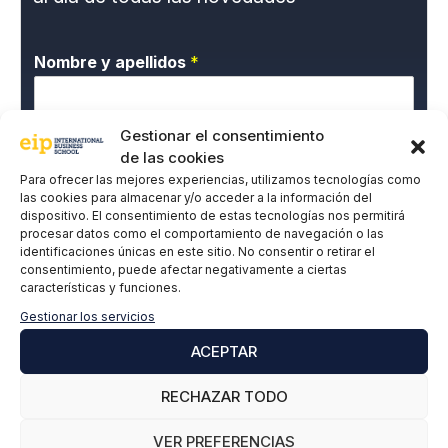
Nombre y apellidos
*
Gestionar el consentimiento
Correo electrónico
*
de las cookies
Para ofrecer las mejores experiencias, utilizamos tecnologías como
las cookies para almacenar y/o acceder a la información del
dispositivo. El consentimiento de estas tecnologías nos permitirá
P
Doy mi consentimiento expreso y acepto la
procesar datos como el comportamiento de navegación o las
o
Política de privacidad.
identificaciones únicas en este sitio. No consentir o retirar el
l
consentimiento, puede afectar negativamente a ciertas
í
características y funciones.
t
Gestionar los servicios
i
c
ACEPTAR
a
d
RECHAZAR TODO
e
SUSCRIBIRME
P
VER PREFERENCIAS
r