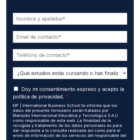
N
o
m
C
b
o
r
r
e
T
r
*
e
e
l
o
E
é
e
s
f
l
t
o
e
A
u
Doy mi consentimiento expreso y acepto la
n
c
c
d
o
t
política de privacidad.
*
u
i
*
r
EIP | International Business School te informa que los
e
o
ó
datos del presente formulario serán tratados por
r
s
n
Mainjobs Internacional Educativa y Tecnológica S.A.U
d
r
como responsable de esta web. La finalidad de la
i
o
recogida y tratamiento de los datos personales es para
e
c
dar respuesta a la consulta realizada así como para el
R
a
o
envío de información de los servicios del responsable del
G
l
*