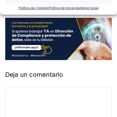
i
Política de Cookies
Política de privacidad
Aviso legal
v
a
c
i
d
a
d
*
Deja un comentario
Comentario