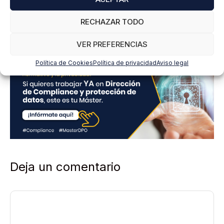
e
SUSCRIBIRME
P
RECHAZAR TODO
r
i
v
VER PREFERENCIAS
a
c
Política de Cookies
Política de privacidad
Aviso legal
i
d
a
d
*
Deja un comentario
Comentario