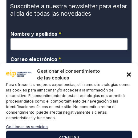
Suscríbete a nuestra newsletter para estar
al día de todas las novedades
Nombre y apellidos
*
Correo electrónico
*
Gestionar el consentimiento
de las cookies
P
Doy mi consentimiento expreso y acepto la
Para ofrecer las mejores experiencias, utilizamos tecnologías como
o
las cookies para almacenar y/o acceder a la información del
Política de privacidad.
dispositivo. El consentimiento de estas tecnologías nos permitirá
l
procesar datos como el comportamiento de navegación o las
í
identificaciones únicas en este sitio. No consentir o retirar el
t
consentimiento, puede afectar negativamente a ciertas
i
características y funciones.
c
a
Gestionar los servicios
d
ACEPTAR