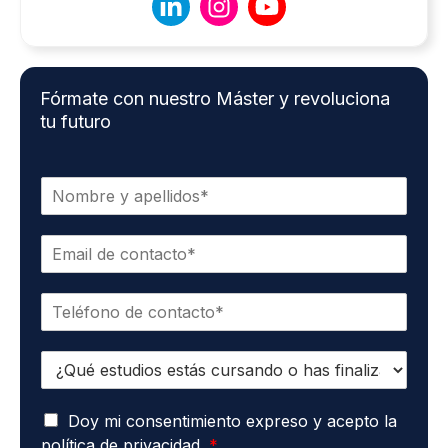
Fórmate con nuestro Máster y revoluciona
tu futuro
N
o
m
C
b
o
r
r
e
T
r
*
e
e
l
o
E
é
e
s
f
l
t
o
e
A
u
Doy mi consentimiento expreso y acepto la
n
c
c
d
o
t
política de privacidad.
*