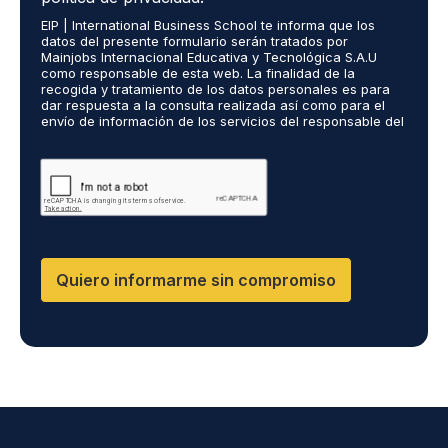
u
i
*
r
EIP | International Business School te informa que los
e
o
ó
datos del presente formulario serán tratados por
r
s
n
Mainjobs Internacional Educativa y Tecnológica S.A.U
d
r
como responsable de esta web. La finalidad de la
i
o
recogida y tratamiento de los datos personales es para
e
c
dar respuesta a la consulta realizada así como para el
R
a
o
envío de información de los servicios del responsable del
G
l
*
tratamiento. La legitimación es el consentimiento del
P
i
interés. Podrás ejercer tus derechos de acceso,
D
rectificación, limitación y suprimir los datos en
z
cumplimiento@grupomainjobs.com así como el derecho a
*
a
presentar una reclamación ante la autoridad de control.
d
Puedes consultar la información adicional y detallada
o
sobre Protección de datos en la Política de Privacidad
que encontrarás en nuestra página web
s
R
Quiero informarme sin compromiso
R
H
H
y
D
P
O
*