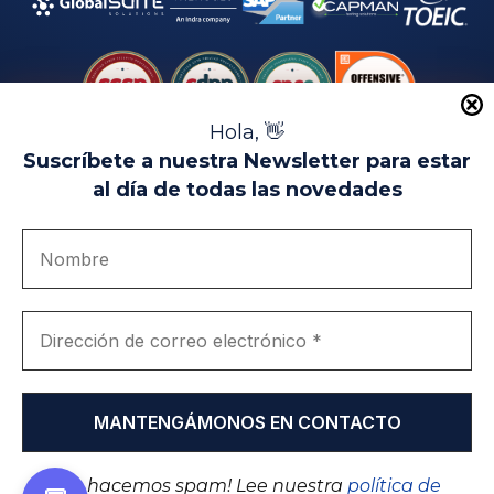
Hola, 👋
Suscríbete a nuestra Newsletter para estar
al día de todas las novedades
Aviso Legal
Uso de Cookies
Política de Privacidad
Política de Calidad
Canal de denuncias
Únete a nosotros
Portal de transparencia
EIP Campus Universitario Teatinos - Málaga - España
© EIP | International Business School 2010-2026
Marca registrada en la OEPM. Nº 3.735.191
¡No hacemos spam! Lee nuestra
política de