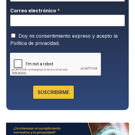
Correo electrónico
*
P
Doy mi consentimiento expreso y acepto la
o
Política de privacidad.
l
í
t
i
c
a
d
e
SUSCRIBIRME
P
r
i
v
a
c
i