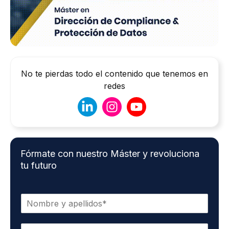
No te pierdas todo el contenido que tenemos en
redes
Fórmate con nuestro Máster y revoluciona
tu futuro
N
o
m
C