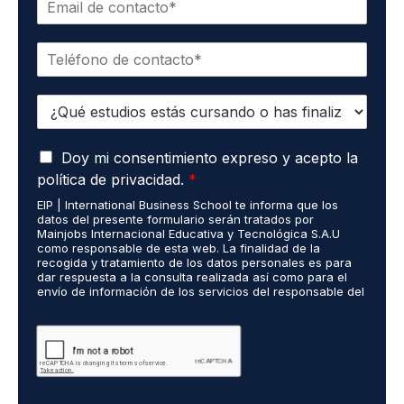
b
o
r
r
e
T
r
*
e
e
l
o
E
é
e
s
f
l
t
o
e
A
u
Doy mi consentimiento expreso y acepto la
n
c
c
d
o
t
política de privacidad.
*
u
i
*
r
EIP | International Business School te informa que los
e
o
ó
datos del presente formulario serán tratados por
r
s
n
Mainjobs Internacional Educativa y Tecnológica S.A.U
d
r
como responsable de esta web. La finalidad de la
i
o
recogida y tratamiento de los datos personales es para
e
c
dar respuesta a la consulta realizada así como para el
R
a
o
envío de información de los servicios del responsable del
G
l
*
tratamiento. La legitimación es el consentimiento del
P
i
interés. Podrás ejercer tus derechos de acceso,
D
rectificación, limitación y suprimir los datos en
z
cumplimiento@grupomainjobs.com así como el derecho a
*
a
presentar una reclamación ante la autoridad de control.
d
Puedes consultar la información adicional y detallada
o
sobre Protección de datos en la Política de Privacidad