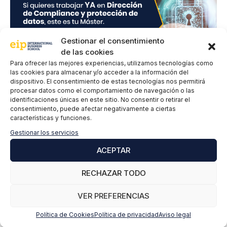
d
a
d
*
Gestionar el consentimiento
de las cookies
Para ofrecer las mejores experiencias, utilizamos tecnologías como
las cookies para almacenar y/o acceder a la información del
dispositivo. El consentimiento de estas tecnologías nos permitirá
Deja un comentario
procesar datos como el comportamiento de navegación o las
identificaciones únicas en este sitio. No consentir o retirar el
consentimiento, puede afectar negativamente a ciertas
Comentario
características y funciones.
Gestionar los servicios
ACEPTAR
RECHAZAR TODO
VER PREFERENCIAS
Política de Cookies
Política de privacidad
Aviso legal