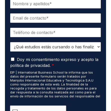
N
o
m
C
b
o
r
r
e
T
r
*
e
e
l
o
E
é
e
s
f
l
t
o
e
A
u
Doy mi consentimiento expreso y acepto la
n
c
c
d
o
t
política de privacidad.
*
u
i
*
r
EIP | International Business School te informa que los
e
o
ó
datos del presente formulario serán tratados por
r
s
n
Mainjobs Internacional Educativa y Tecnológica S.A.U
d
r
como responsable de esta web. La finalidad de la
i
o
recogida y tratamiento de los datos personales es para
e
c
dar respuesta a la consulta realizada así como para el
R
a
o
envío de información de los servicios del responsable del
G
l
*
tratamiento. La legitimación es el consentimiento del
P
i
interés. Podrás ejercer tus derechos de acceso,
D
rectificación, limitación y suprimir los datos en
z