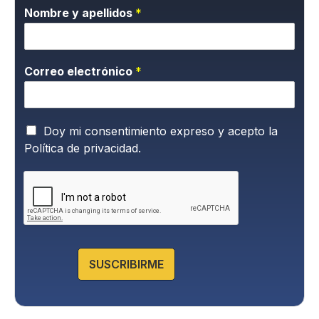
Nombre y apellidos
*
Correo electrónico
*
P
Doy mi consentimiento expreso y acepto la
o
Política de privacidad.
l
í
t
i
c
a
d
e
SUSCRIBIRME
P
r
i
v