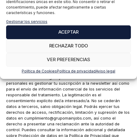
identificaciones únicas en este sitio. No consentir o retirar el
consentimiento, puede afectar negativamente a ciertas
características y funciones.
Gestionar los servicios
Nombre
ACEPTAR
Correo
RECHAZAR TODO
electrónico
VER PREFERENCIAS
EIP International Business School te informa que los datos del
presente formulario serán tratados por Mainjobs Internacional
Política de Cookies
Política de privacidad
Aviso legal
Educativa y Tecnológica, S.A.U. como responsable de esta web.
La finalidad de la recogida y tratamiento de los datos
personales es gestionar tu suscripción a la newsletter así como
para el envío de información comercial de los servicios del
responsable del tratamiento. La legitimación es el
consentimiento explícito del/a interesado/a. No se cederán
datos a terceros, salvo obligación legal. Podrás ejercer tus
derechos de acceso, rectificación, limitación y supresión de los
datos en
cumplimiento@grupomainjobs.com
, así como el
derecho a presentar una reclamación ante la autoridad de
control. Puedes consultar la información adicional y detallada
sobre Protección de datos en la Política de Privacidad que