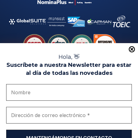
Hola, 👋
Suscríbete a nuestra Newsletter para estar
al día de todas las novedades
Aviso Legal
Uso de Cookies
Política de Privacidad
Política de Calidad
Canal de denuncias
Únete a nosotros
Portal de transparencia
EIP Campus Universitario Teatinos - Málaga - España
© EIP | International Business School 2010-2026
Marca registrada en la OEPM. Nº 3.735.191