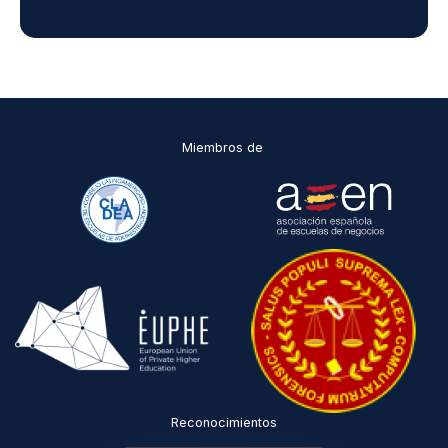
,
D
M
,
C
I
*
Miembros de
Reconocimientos