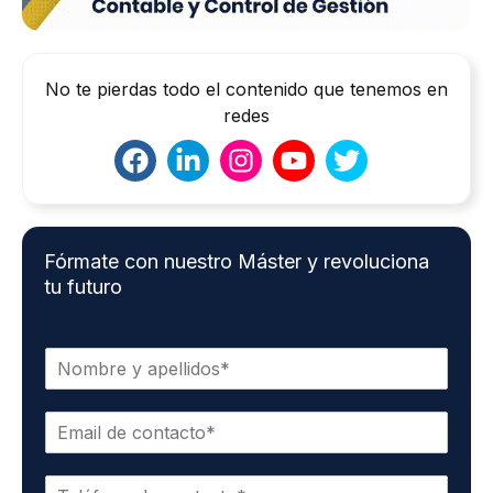
No te pierdas todo el contenido que tenemos en
redes
Fórmate con nuestro Máster y revoluciona
tu futuro
N
o
m
C
b
o
r
r
e
T
r
*