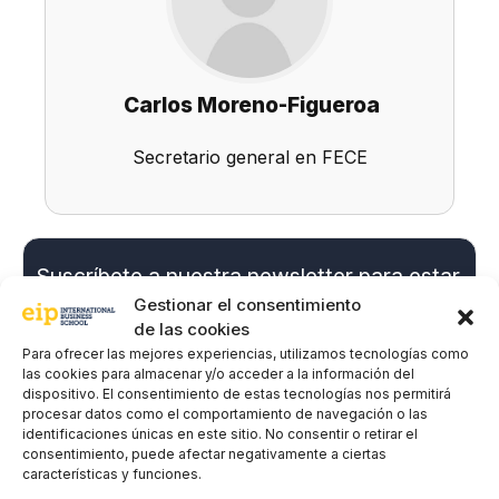
Carlos Moreno-Figueroa
Secretario general en FECE
Suscríbete a nuestra newsletter para estar
al día de todas las novedades
Gestionar el consentimiento
de las cookies
Para ofrecer las mejores experiencias, utilizamos tecnologías como
las cookies para almacenar y/o acceder a la información del
Nombre y apellidos
*
dispositivo. El consentimiento de estas tecnologías nos permitirá
procesar datos como el comportamiento de navegación o las
identificaciones únicas en este sitio. No consentir o retirar el
consentimiento, puede afectar negativamente a ciertas
Correo electrónico
*
características y funciones.