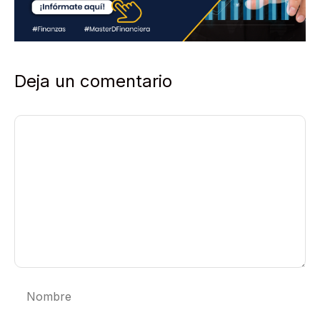
*
Deja un comentario
Comentario
Nombre