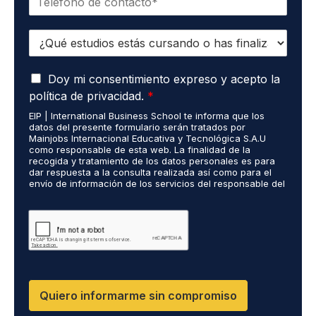
e
e
l
o
E
é
e
s
f
l
t
o
e
A
u
Doy mi consentimiento expreso y acepto la
n
c
c
d
o
t
política de privacidad.
*
u
i
*
r
EIP | International Business School te informa que los
e
o
ó
datos del presente formulario serán tratados por
r
s
n
Mainjobs Internacional Educativa y Tecnológica S.A.U
d
r
como responsable de esta web. La finalidad de la
i
o
recogida y tratamiento de los datos personales es para
e
c
dar respuesta a la consulta realizada así como para el
R
a
o
envío de información de los servicios del responsable del
G
l
*
tratamiento. La legitimación es el consentimiento del
P
i
interés. Podrás ejercer tus derechos de acceso,
D
rectificación, limitación y suprimir los datos en
z
cumplimiento@grupomainjobs.com así como el derecho a
*
a
presentar una reclamación ante la autoridad de control.
d
Puedes consultar la información adicional y detallada
o
sobre Protección de datos en la Política de Privacidad
que encontrarás en nuestra página web
s
D
Quiero informarme sin compromiso
F