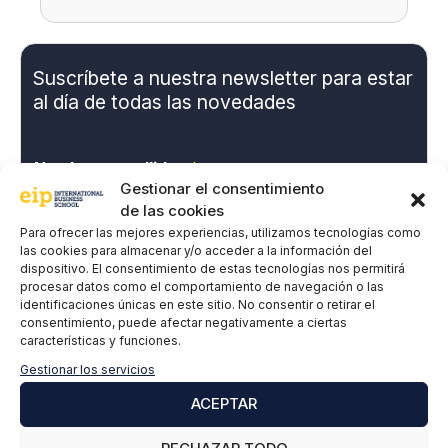
Suscríbete a nuestra newsletter para estar
al día de todas las novedades
Nombre y apellidos
*
Gestionar el consentimiento
de las cookies
Para ofrecer las mejores experiencias, utilizamos tecnologías como
Correo electrónico
*
las cookies para almacenar y/o acceder a la información del
dispositivo. El consentimiento de estas tecnologías nos permitirá
procesar datos como el comportamiento de navegación o las
identificaciones únicas en este sitio. No consentir o retirar el
consentimiento, puede afectar negativamente a ciertas
P
Doy mi consentimiento expreso y acepto la
características y funciones.
o
Política de privacidad.
l
Gestionar los servicios
í
ACEPTAR
t
i