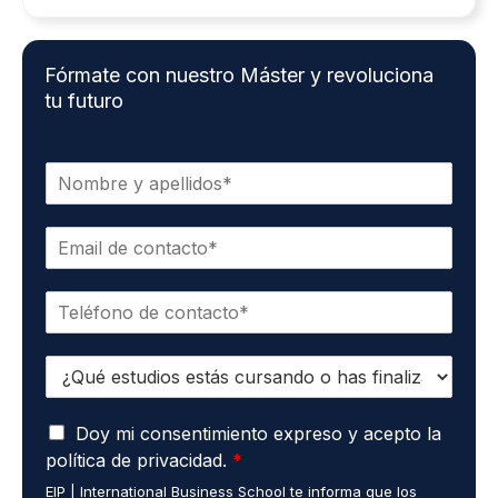
Fórmate con nuestro Máster y revoluciona
tu futuro
N
o
m
C
b
o
r
r
e
T
r
*
e
e
l
o
E
é
e
s
f
l
t
o
e
A
u
Doy mi consentimiento expreso y acepto la
n
c
c
d
o
t
política de privacidad.
*
u
i
*
r
EIP | International Business School te informa que los
e