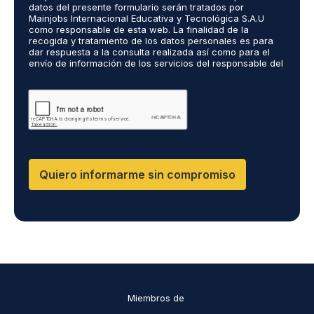
o
ó
datos del presente formulario serán tratados por
r
s
n
Mainjobs Internacional Educativa y Tecnológica S.A.U
d
r
como responsable de esta web. La finalidad de la
i
o
recogida y tratamiento de los datos personales es para
e
c
dar respuesta a la consulta realizada así como para el
R
a
o
envío de información de los servicios del responsable del
G
l
*
tratamiento. La legitimación es el consentimiento del
P
i
interés. Podrás ejercer tus derechos de acceso,
D
rectificación, limitación y suprimir los datos en
z
cumplimiento@grupomainjobs.com así como el derecho a
*
a
presentar una reclamación ante la autoridad de control.
d
Puedes consultar la información adicional y detallada
o
sobre Protección de datos en la Política de Privacidad
que encontrarás en nuestra página web
s
D
Quiero informarme sin compromiso
F
,
D
M
,
C
I
*
Miembros de