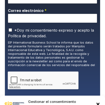
Correo electrónico
*
P
*Doy mi consentimiento expreso y acepto la
o
Política de privacidad.
l
EIP International Business School te informa que los datos
í
del presente formulario serán tratados por Mainjobs
t
Internacional Educativa y Tecnológica, S.A.U. como
i
responsable de esta web. La finalidad de la recogida y
c
tratamiento de los datos personales es gestionar tu
suscripción a la newsletter así como para el envío de
a
información comercial de los servicios del responsable del
d
tratamiento. La legitimación es el consentimiento explícito
e
del/a interesado/a. No se cederán datos a terceros, salvo
P
obligación legal. Podrás ejercer tus derechos de acceso,
rectificación, limitación y supresión de los datos en
r
cumplimiento@grupomainjobs.com
, así como el derecho a
i
presentar una reclamación ante la autoridad de control.
v
Puedes consultar la información adicional y detallada sobre
a
Protección de datos en la Política de Privacidad que
encontrarás en nuestra página web.
c
Gestionar el consentimiento
SUSCRIBIRME
i