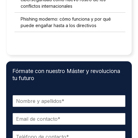
conflictos internacionales
Phishing moderno: cómo funciona y por qué
puede engañar hasta a los directivos
Fórmate con nuestro Máster y revoluciona
tu futuro
N
o
m
E
b
m
r
a
e
T
i
y