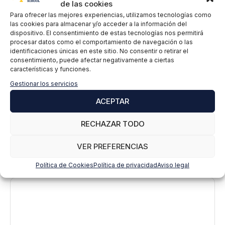
de las cookies
d
Para ofrecer las mejores experiencias, utilizamos tecnologías como
a
las cookies para almacenar y/o acceder a la información del
d
dispositivo. El consentimiento de estas tecnologías nos permitirá
*
procesar datos como el comportamiento de navegación o las
identificaciones únicas en este sitio. No consentir o retirar el
consentimiento, puede afectar negativamente a ciertas
características y funciones.
Gestionar los servicios
ACEPTAR
RECHAZAR TODO
VER PREFERENCIAS
Deja un comentario
Política de Cookies
Política de privacidad
Aviso legal
Comentario