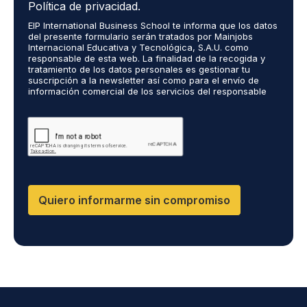
c
r
Política de privacidad.
e
o
EIP International Business School te informa que los datos
p
r
del presente formulario serán tratados por Mainjobs
t
e
Internacional Educativa y Tecnológica, S.A.U. como
o
c
responsable de esta web. La finalidad de la recogida y
q
tratamiento de los datos personales es gestionar tu
i
suscripción a la newsletter así como para el envío de
u
b
información comercial de los servicios del responsable
e
i
del tratamiento. La legitimación es el consentimiento
m
r
explícito del/a interesado/a. No se cederán datos a
i
terceros, salvo obligación legal. Podrás ejercer tus
i
derechos de acceso, rectificación, limitación y supresión
s
n
de los datos en cumplimiento@grupomainjobs.com, así
d
f
como el derecho a presentar una reclamación ante la
a
o
autoridad de control. Puedes consultar la información
t
adicional y detallada sobre Protección de datos en la
r
Política de Privacidad que encontrarás en nuestra página
o
m
Quiero informarme sin compromiso
web.
s
a
p
c
e
i
r
ó
s
n
o
s
n
o
a
b