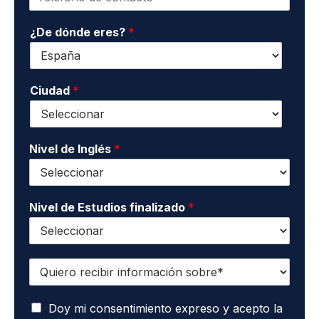
e
l
a
l
d
p
¿De dónde eres?
*
é
e
e
f
c
l
o
o
l
n
n
i
o
Ciudad
*
t
d
*
a
o
c
s
t
*
o
Nivel de Inglés
*
*
Nivel de Estudios finalizado
*
Q
u
i
A
e
Doy mi consentimiento expreso y acepto la