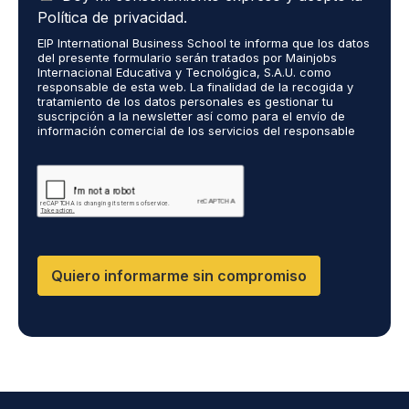
c
r
Política de privacidad.
e
o
EIP International Business School te informa que los datos
p
r
del presente formulario serán tratados por Mainjobs
t
e
Internacional Educativa y Tecnológica, S.A.U. como
o
c
responsable de esta web. La finalidad de la recogida y
q
tratamiento de los datos personales es gestionar tu
i
suscripción a la newsletter así como para el envío de
u
b
información comercial de los servicios del responsable
e
i
del tratamiento. La legitimación es el consentimiento
m
r
explícito del/a interesado/a. No se cederán datos a
i
terceros, salvo obligación legal. Podrás ejercer tus
i
derechos de acceso, rectificación, limitación y supresión
s
n
de los datos en cumplimiento@grupomainjobs.com, así
d
f
como el derecho a presentar una reclamación ante la
a
o
autoridad de control. Puedes consultar la información
t
adicional y detallada sobre Protección de datos en la
r
Política de Privacidad que encontrarás en nuestra página
o
m
Quiero informarme sin compromiso
web.
s
a
p
c
e
i
r
ó
s
n
o
s
n
o