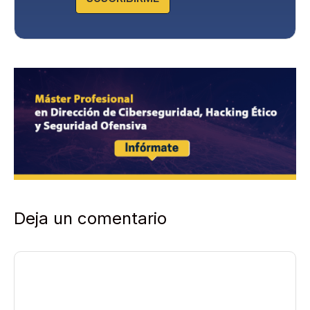
i
d
a
d
*
Deja un comentario
Comentario