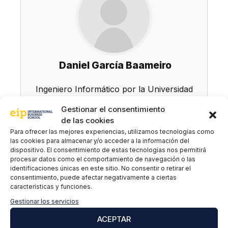
Daniel García Baameiro
Ingeniero Informático por la Universidad
Complutense de Madrid especializado en
Gestionar el consentimiento
Ciberseguridad
de las cookies
Para ofrecer las mejores experiencias, utilizamos tecnologías como
las cookies para almacenar y/o acceder a la información del
dispositivo. El consentimiento de estas tecnologías nos permitirá
procesar datos como el comportamiento de navegación o las
Suscríbete a nuestra newsletter para estar
identificaciones únicas en este sitio. No consentir o retirar el
consentimiento, puede afectar negativamente a ciertas
al día de todas las novedades
características y funciones.
Gestionar los servicios
Nombre y apellidos
*
ACEPTAR