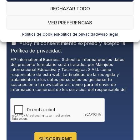
RECHAZAR TODO
Correo electrónico
*
VER PREFERENCIAS
Política de Cookies
Política de privacidad
Aviso legal
P
*Doy mi consentimiento expreso y acepto la
o
Política de privacidad.
l
EIP International Business School te informa que los datos
í
del presente formulario serán tratados por Mainjobs
t
Internacional Educativa y Tecnológica, S.A.U. como
i
responsable de esta web. La finalidad de la recogida y
c
tratamiento de los datos personales es gestionar tu
suscripción a la newsletter así como para el envío de
a
información comercial de los servicios del responsable del
d
tratamiento. La legitimación es el consentimiento explícito
e
del/a interesado/a. No se cederán datos a terceros, salvo
P
obligación legal. Podrás ejercer tus derechos de acceso,
rectificación, limitación y supresión de los datos en
r
cumplimiento@grupomainjobs.com
, así como el derecho a
i
presentar una reclamación ante la autoridad de control.
v
Puedes consultar la información adicional y detallada sobre
a
Protección de datos en la Política de Privacidad que
encontrarás en nuestra página web.
c
SUSCRIBIRME