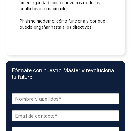
ciberseguridad como nuevo rostro de los
conflictos internacionales
Phishing moderno: cómo funciona y por qué
puede engañar hasta a los directivos
Fórmate con nuestro Máster y revoluciona
tu futuro
N
o
m
E
b
m
r
a
e
T
i
y