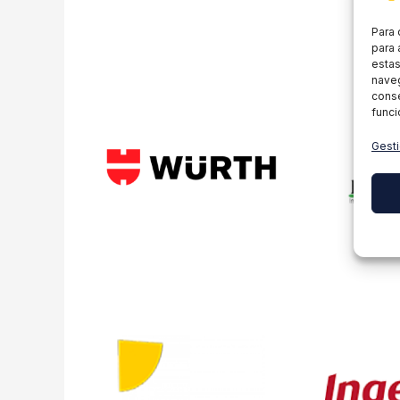
Para 
para 
estas
naveg
conse
funci
Gesti