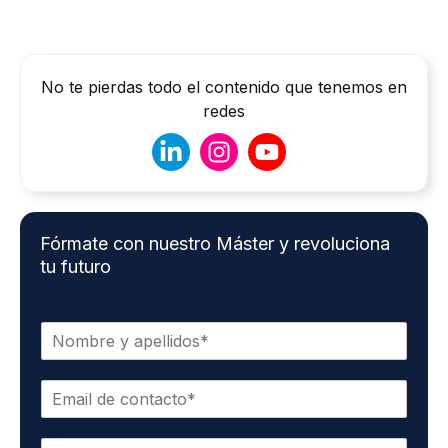
No te pierdas todo el contenido que tenemos en
redes
Fórmate con nuestro Máster y revoluciona
tu futuro
N
o
m
C
b
o
r
r
e
T