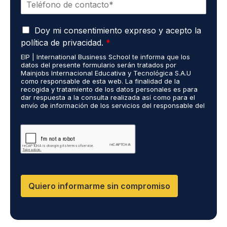
r
*
e
e
l
o
A
é
Doy mi consentimiento expreso y acepto la
e
c
f
l
política de privacidad.
*
u
o
e
EIP | International Business School te informa que los
e
n
c
datos del presente formulario serán tratados por
r
o
t
Mainjobs Internacional Educativa y Tecnológica S.A.U
d
*
r
como responsable de esta web. La finalidad de la
o
recogida y tratamiento de los datos personales es para
ó
dar respuesta a la consulta realizada así como para el
R
n
envío de información de los servicios del responsable del
G
i
tratamiento. La legitimación es el consentimiento del
P
c
interés. Podrás ejercer tus derechos de acceso,
D
rectificación, limitación y suprimir los datos en
o
cumplimiento@grupomainjobs.com así como el derecho a
*
*
presentar una reclamación ante la autoridad de control.
Puedes consultar la información adicional y detallada
sobre Protección de datos en la Política de Privacidad
que encontrarás en nuestra página web
Quiero informarme sin compromiso