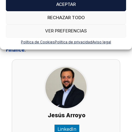
ACEPTAR
Descubre nuestra formación
SAP
RECHAZAR TODO
VER PREFERENCIAS
Entérate de todo en nuestro blog y fórmate en SAP
Política de Cookies
Política de privacidad
Aviso legal
con nuestro
Certificado Oficial Sap S/4Hana
Finance
.
Jesús Arroyo
LinkedIn