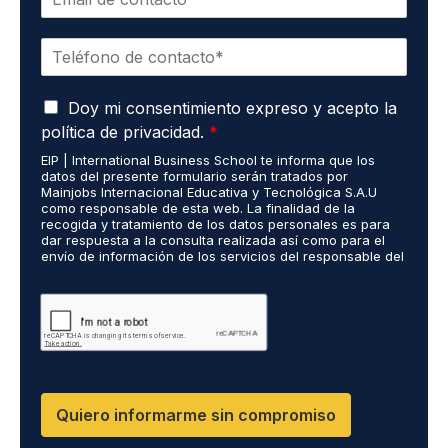
o
r
r
e
T
r
*
e
e
l
o
A
é
Doy mi consentimiento expreso y acepto la
e
c
f
l
política de privacidad.
*
u
o
e
EIP | International Business School te informa que los
e
n
c
datos del presente formulario serán tratados por
r
o
t
Mainjobs Internacional Educativa y Tecnológica S.A.U
d
*
r
como responsable de esta web. La finalidad de la
o
recogida y tratamiento de los datos personales es para
ó
dar respuesta a la consulta realizada así como para el
R
n
envío de información de los servicios del responsable del
G
i
tratamiento. La legitimación es el consentimiento del
P
c
interés. Podrás ejercer tus derechos de acceso,
D
rectificación, limitación y suprimir los datos en
o
cumplimiento@grupomainjobs.com así como el derecho a
*
*
presentar una reclamación ante la autoridad de control.
Puedes consultar la información adicional y detallada
sobre Protección de datos en la Política de Privacidad
que encontrarás en nuestra página web
Quiero informarme sin compromiso