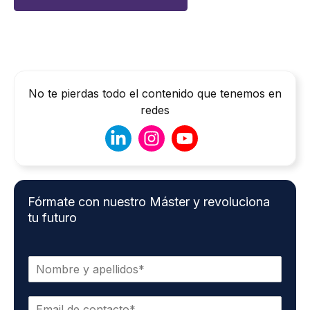
No te pierdas todo el contenido que tenemos en
redes
Fórmate con nuestro Máster y revoluciona
tu futuro
N
o
m
C
b