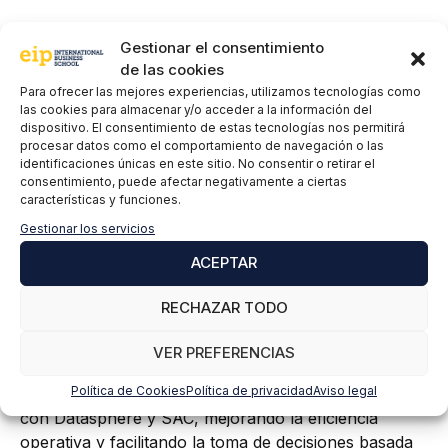
BPC embedded es una evolución de BW IP y BPC,
Gestionar el consentimiento
que combina lo mejor de ambos mundos. BPC
de las cookies
embedded permite a los usuarios aprovechar las
Para ofrecer las mejores experiencias, utilizamos tecnologías como
capacidades de BW IP para la planificación integrada
las cookies para almacenar y/o acceder a la información del
y el análisis de datos, y las capacidades de BPC para
dispositivo. El consentimiento de estas tecnologías nos permitirá
procesar datos como el comportamiento de navegación o las
la consolidación y la experiencia de usuario. BPC
identificaciones únicas en este sitio. No consentir o retirar el
embedded también se beneficia de la arquitectura
consentimiento, puede afectar negativamente a ciertas
simplificada y el rendimiento optimizado de SAP
características y funciones.
BW/4HANA, lo que se traduce en una mayor
Gestionar los servicios
eficiencia y agilidad.
ACEPTAR
Estrategia Cloud de SAP
RECHAZAR TODO
SAP está modernizando sus soluciones de gestión de
VER PREFERENCIAS
datos y análisis mediante una estrategia cloud,
Política de Cookies
Política de privacidad
Aviso legal
incluyendo la transición e integración de BW y BPC
con Datasphere y SAC, mejorando la eficiencia
operativa y facilitando la toma de decisiones basada