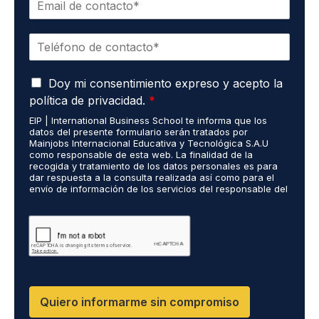
o
r
r
e
T
r
*
e
e
l
o
A
é
Doy mi consentimiento expreso y acepto la
e
c
f
l
política de privacidad.
*
u
o
e
EIP | International Business School te informa que los
e
n
c
datos del presente formulario serán tratados por
r
o
t
Mainjobs Internacional Educativa y Tecnológica S.A.U
d
*
r
como responsable de esta web. La finalidad de la
o
recogida y tratamiento de los datos personales es para
ó
dar respuesta a la consulta realizada así como para el
R
n
envío de información de los servicios del responsable del
G
i
tratamiento. La legitimación es el consentimiento del
P
c
interés. Podrás ejercer tus derechos de acceso,
D
rectificación, limitación y suprimir los datos en
o
cumplimiento@grupomainjobs.com así como el derecho a
*
*
presentar una reclamación ante la autoridad de control.
Puedes consultar la información adicional y detallada
sobre Protección de datos en la Política de Privacidad
que encontrarás en nuestra página web
Quiero informarme sin compromiso