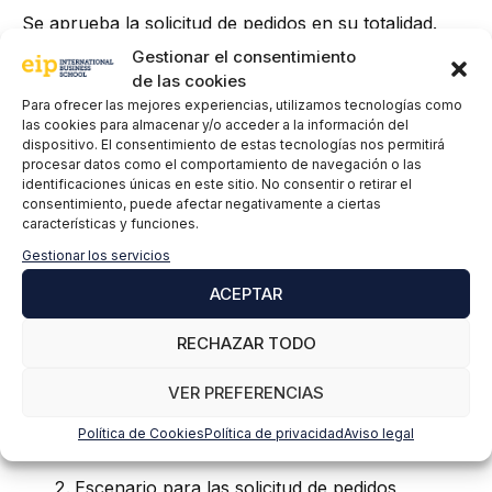
Se aprueba la solicitud de pedidos en su totalidad.
Este tipo de autorización también se denomina
Gestionar el consentimiento
autorización a nivel de cabecera.
de las cookies
Para ofrecer las mejores experiencias, utilizamos tecnologías como
Liberación de posiciones de
las cookies para almacenar y/o acceder a la información del
dispositivo. El consentimiento de estas tecnologías nos permitirá
solicitud de pedido
s
procesar datos como el comportamiento de navegación o las
identificaciones únicas en este sitio. No consentir o retirar el
consentimiento, puede afectar negativamente a ciertas
Las posiciones de una solicitud de pedidos se
características y funciones.
autorizan de forma individual. Este tipo de
Gestionar los servicios
autorización también se denomina autorización a
nivel de posición.
ACEPTAR
Para cada una de estas opciones, están disponibles
RECHAZAR TODO
los siguientes escenarios de flujo de trabajo:
VER PREFERENCIAS
Escenario para las solicitud de pedidos
Política de Cookies
Política de privacidad
Aviso legal
habituales
Escenario para las solicitud de pedidos