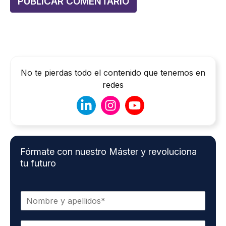
No te pierdas todo el contenido que tenemos en
redes
Fórmate con nuestro Máster y revoluciona
tu futuro
N
o
m
C
b