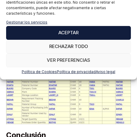
identificaciones únicas en este sitio. No consentir o retirar el
consentimiento, puede afectar negativamente a ciertas
Estos campos son los mas significativos de la propia
características y funciones.
tabla EKKO, técnicamente hablando.
Gestionar los servicios
Los de la EKPO:
ACEPTAR
RECHAZAR TODO
VER PREFERENCIAS
Política de Cookies
Política de privacidad
Aviso legal
Conclusión