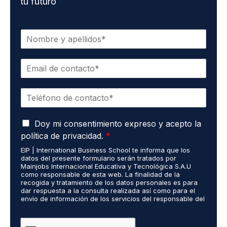
tu futuro
N
o
m
C
b
o
r
r
e
T
r
*
e
e
l
o
A
é
Doy mi consentimiento expreso y acepto la
e
c
f
l
política de privacidad.
*
u
o
e
EIP | International Business School te informa que los
e
n
c
datos del presente formulario serán tratados por
r
o
t
Mainjobs Internacional Educativa y Tecnológica S.A.U
d
*
r
como responsable de esta web. La finalidad de la
o
recogida y tratamiento de los datos personales es para
ó
dar respuesta a la consulta realizada así como para el
R
n
envío de información de los servicios del responsable del
G
i
tratamiento. La legitimación es el consentimiento del
P
c
interés. Podrás ejercer tus derechos de acceso,
D
rectificación, limitación y suprimir los datos en
o