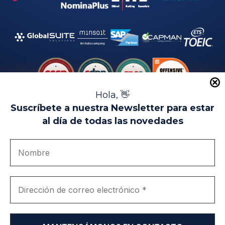
Hola, 👋
Suscríbete a nuestra Newsletter para estar
al día de todas las novedades
Aviso Legal
Uso de Cookies
Política de Privacidad
Política de Calidad
Canal de denuncias
Únete a nosotros
Portal de transparencia
EIP Campus Universitario Teatinos - Málaga - España
© EIP | International Business School 2010-2026