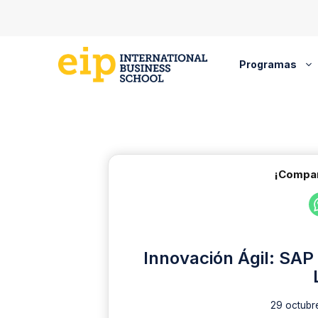
Saltar
al
contenido
Programas
¡Compar
Innovación Ágil: SAP
29 octubr