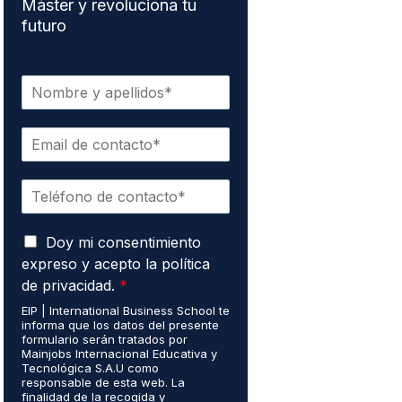
Máster y revoluciona tu
futuro
N
o
m
C
b
o
r
r
e
T
r
*
e
e
l
o
A
é
Doy mi consentimiento
e
c
f
l
expreso y acepto la política
u
o
e
de privacidad.
*
e
n
c
r
EIP | International Business School te
o
t
informa que los datos del presente
d
*
r
formulario serán tratados por
o
ó
Mainjobs Internacional Educativa y
R
n
Tecnológica S.A.U como
G
responsable de esta web. La
i
finalidad de la recogida y
P