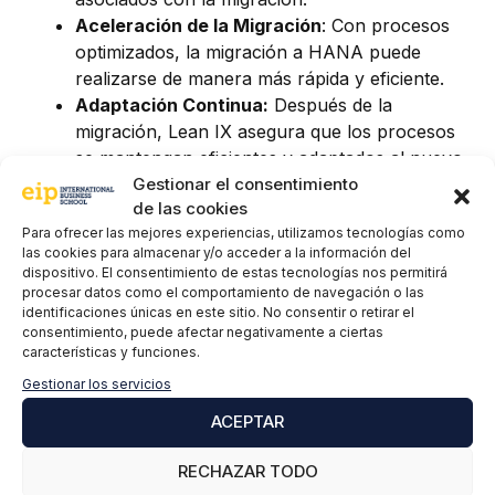
Aceleración de la Migración
: Con procesos
optimizados, la migración a HANA puede
realizarse de manera más rápida y eficiente.
Adaptación Continua:
Después de la
migración, Lean IX asegura que los procesos
se mantengan eficientes y adaptados al nuevo
Gestionar el consentimiento
entorno.
de las cookies
Conclusión
Para ofrecer las mejores experiencias, utilizamos tecnologías como
las cookies para almacenar y/o acceder a la información del
dispositivo. El consentimiento de estas tecnologías nos permitirá
SAP Lean IX es una herramienta poderosa para
procesar datos como el comportamiento de navegación o las
cualquier empresa que busque optimizar sus
identificaciones únicas en este sitio. No consentir o retirar el
procesos y prepararse para la migración a SAP
consentimiento, puede afectar negativamente a ciertas
características y funciones.
S/4HANA.
Gestionar los servicios
ACEPTAR
RECHAZAR TODO