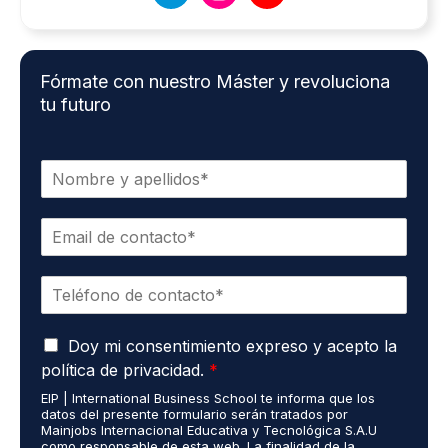
Fórmate con nuestro Máster y revoluciona
tu futuro
N
o
m
C
b
o
r
r
e
T
r
*
e
e
l
o
A
é
Doy mi consentimiento expreso y acepto la
e
c
f
l
política de privacidad.
*
u
o
e
EIP | International Business School te informa que los
e
n
c
datos del presente formulario serán tratados por
r
o
t
Mainjobs Internacional Educativa y Tecnológica S.A.U
d
*
r
como responsable de esta web. La finalidad de la