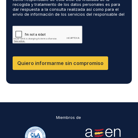
o
recogida y tratamiento de los datos personales es para
ó
dar respuesta a la consulta realizada así como para el
R
n
envío de información de los servicios del responsable del
G
i
tratamiento. La legitimación es el consentimiento del
P
c
interés. Podrás ejercer tus derechos de acceso,
D
rectificación, limitación y suprimir los datos en
o
cumplimiento@grupomainjobs.com así como el derecho a
*
*
presentar una reclamación ante la autoridad de control.
Puedes consultar la información adicional y detallada
sobre Protección de datos en la Política de Privacidad
que encontrarás en nuestra página web
Quiero informarme sin compromiso
Miembros de