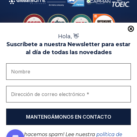
Hola, 👋
Suscríbete a nuestra Newsletter para estar
al día de todas las novedades
Aviso Legal
Uso de Cookies
Política de Privacidad
Política de Calidad
Canal de denuncias
Únete a nosotros
Portal de transparencia
EIP Campus Universitario Teatinos - Málaga - España
© EIP | International Business School 2010-2026
Marca registrada en la OEPM. Nº 3.735.191
¡No hacemos spam! Lee nuestra
política de