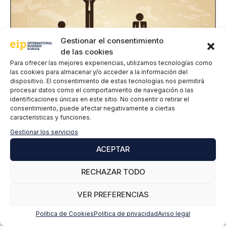
Gestionar el consentimiento
de las cookies
Para ofrecer las mejores experiencias, utilizamos tecnologías como
las cookies para almacenar y/o acceder a la información del
dispositivo. El consentimiento de estas tecnologías nos permitirá
procesar datos como el comportamiento de navegación o las
identificaciones únicas en este sitio. No consentir o retirar el
consentimiento, puede afectar negativamente a ciertas
características y funciones.
Control Empresarial:
Los BP permiten mantener
Gestionar los servicios
información específica en diversas áreas funcionales,
ACEPTAR
como la financiera, la gestión de materiales, ventas y
distribución.
RECHAZAR TODO
VER PREFERENCIAS
Mejora en la Calidad de Datos:
La centralización y
unificación de roles aumentan la consistencia y
Política de Cookies
Política de privacidad
Aviso legal
precisión de la información, reduciendo errores y