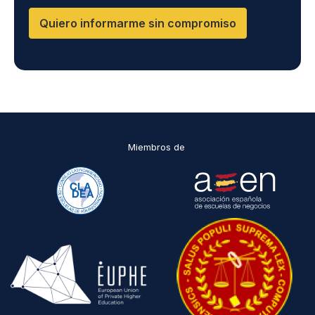
que encontrarás en nuestra página web
Quiero informarme sin compromiso
Miembros de