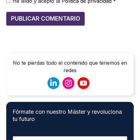
He leído y acepto la
Política de privacidad
*
No te pierdas todo el contenido que tenemos en
redes
Fórmate con nuestro Máster y revoluciona
tu futuro
N