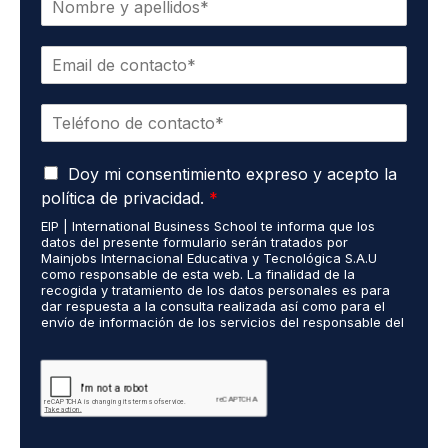
o
m
C
b
o
r
r
e
T
r
*
e
e
l
o
A
é
Doy mi consentimiento expreso y acepto la
e
c
f
l
política de privacidad.
*
u
o
e
EIP | International Business School te informa que los
e
n
c
datos del presente formulario serán tratados por
r
o
t
Mainjobs Internacional Educativa y Tecnológica S.A.U
d
*
r
como responsable de esta web. La finalidad de la
o
recogida y tratamiento de los datos personales es para
ó
dar respuesta a la consulta realizada así como para el
R
n
envío de información de los servicios del responsable del
G
i
tratamiento. La legitimación es el consentimiento del
P
c
interés. Podrás ejercer tus derechos de acceso,
D
rectificación, limitación y suprimir los datos en
o
cumplimiento@grupomainjobs.com así como el derecho a
*
*
presentar una reclamación ante la autoridad de control.
Puedes consultar la información adicional y detallada
sobre Protección de datos en la Política de Privacidad