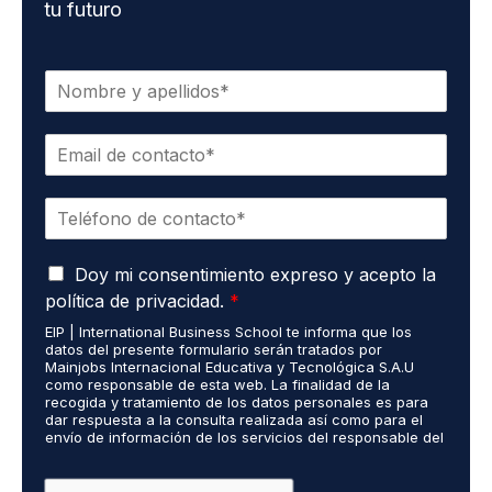
tu futuro
N
o
m
C
b
o
r
r
e
T
r
*
e
e
l
o
A
é
Doy mi consentimiento expreso y acepto la
e
c
f
l
política de privacidad.
*
u
o
e
EIP | International Business School te informa que los
e
n
c
datos del presente formulario serán tratados por
r
o
t
Mainjobs Internacional Educativa y Tecnológica S.A.U
d
*
r
como responsable de esta web. La finalidad de la
o
recogida y tratamiento de los datos personales es para
ó
dar respuesta a la consulta realizada así como para el
R
n
envío de información de los servicios del responsable del
G
i
tratamiento. La legitimación es el consentimiento del
P
c
interés. Podrás ejercer tus derechos de acceso,
D
rectificación, limitación y suprimir los datos en