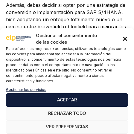
Además, debes decidir si optar por una estrategia de
conversión o implementación para SAP S/4HANA,
bien adoptando un enfoque totalmente nuevo o un
camino entre brownfield o bluefield para mejorar los
sistemas existentes. Es necesario analizar y buscar
Gestionar el consentimiento
las soluciones oportunas para las nuevas soluciones
de las cookies
en SAP.
Para ofrecer las mejores experiencias, utilizamos tecnologías como
las cookies para almacenar y/o acceder a la información del
dispositivo. El consentimiento de estas tecnologías nos permitirá
procesar datos como el comportamiento de navegación o las
identificaciones únicas en este sitio. No consentir o retirar el
consentimiento, puede afectar negativamente a ciertas
características y funciones.
Gestionar los servicios
ACEPTAR
El software que propone SAP para la gestión de
RECHAZAR TODO
servicios está en una posición única para facilitar una
VER PREFERENCIAS
transformación del servicio que cumpla con los