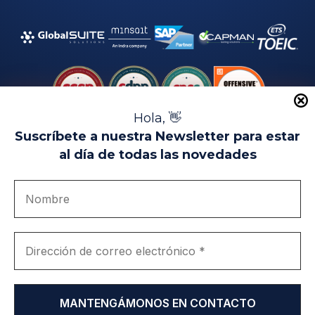
Hola, 👋
Suscríbete a nuestra Newsletter para estar
al día de todas las novedades
Aviso Legal
Uso de Cookies
Política de Privacidad
Política de Calidad
Canal de denuncias
Únete a nosotros
Portal de transparencia
EIP Campus Universitario Teatinos - Málaga - España
© EIP | International Business School 2010-2026
Marca registrada en la OEPM. Nº 3.735.191