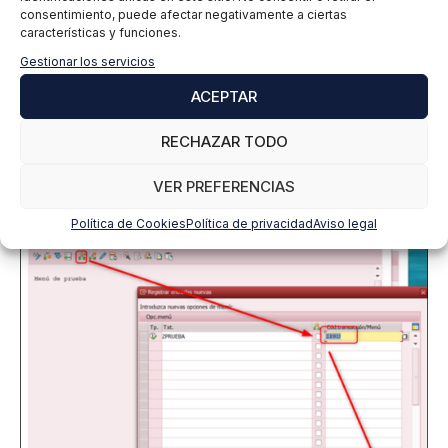
consentimiento, puede afectar negativamente a ciertas
características y funciones.
En nuestro caso, vamos a introducir la primera de las
transacciones y para ello seleccionamos el nivel
Gestionar los servicios
inferior, e introducimos la transacción creada
ACEPTAR
anteriormente “ZPRUEBA” en la pantalla que se
aparecerá.
RECHAZAR TODO
A continuación, confirmamos con el botón “
Insertar
VER PREFERENCIAS
Entradas
”.
Política de Cookies
Política de privacidad
Aviso legal