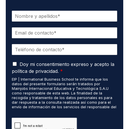
N
o
m
C
b
o
r
r
e
T
r
*
e
e
l
o
A
é
Doy mi consentimiento expreso y acepto la
e
c
f
l
política de privacidad.
*
u
o
e
EIP | International Business School te informa que los
e
n
c
datos del presente formulario serán tratados por
r
o
t
Mainjobs Internacional Educativa y Tecnológica S.A.U
d
*
r
como responsable de esta web. La finalidad de la
o
recogida y tratamiento de los datos personales es para
ó
dar respuesta a la consulta realizada así como para el
R
n
envío de información de los servicios del responsable del
G
i
tratamiento. La legitimación es el consentimiento del
P
c
interés. Podrás ejercer tus derechos de acceso,
D
rectificación, limitación y suprimir los datos en
o
cumplimiento@grupomainjobs.com así como el derecho a
*
*