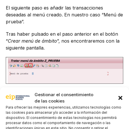
El siguiente paso es añadir las transacciones
deseadas al menú creado. En nuestro caso “Menú de
prueba”.
Tras haber pulsado en el paso anterior en el botón
“
Crear menú de ámbito
”, nos encontraremos con la
siguiente pantalla.
Para poder añadir las transacciones deseadas, es
Gestionar el consentimiento
necesario posicionarse sobre el texto que aparece
de las cookies
en la pantalla “Menú de prueba” y pulsar en el botón
Para ofrecer las mejores experiencias, utilizamos tecnologías como
las cookies para almacenar y/o acceder a la información del
“Insertar entrada en un nivel inferior” o “Insertar
dispositivo. El consentimiento de estas tecnologías nos permitirá
entrada en un nivel superior”,
dependiendo de la
procesar datos como el comportamiento de navegación o las
necesidad.
identificaciones únicas en este sitio. No consentir o retirar el