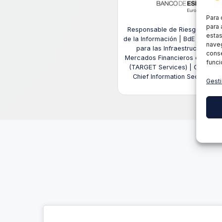
Para 
para 
Responsable de Riesgos y Seg
estas
de la Información | BdE Security
naveg
para las Infraestructuras de
conse
Mercados Financieros del Euro
funci
(TARGET Services) | CISO- Cer
Chief Information Security Off
Gesti