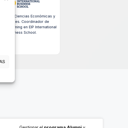
iado en Ciencias Económicas y
resariales. Coordinador de
ón Elearning en EIP International
Business School.
AS
Gestionar el
programa Alumni
y