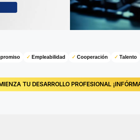
promiso
✓
Empleabilidad
✓
Cooperación
✓
Talento
MIENZA TU DESARROLLO PROFESIONAL ¡INFÓRMA