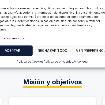
ofrecer las mejores experiencias, utilizamos tecnologías como las cookies
almacenar y/o acceder a la información del dispositivo. El consentimiento de
Licenc
uridad
Security Manager – CISO | Experto y
 tecnologías nos permitirá procesar datos como el comportamiento de
Emp
 Officer
Evaluador Externo en la Comisión
ación o las identificaciones únicas en este sitio. No consentir o retirar el
Formaci
 los
Europea | Miembro del Subgrupo de AI
ntimiento, puede afectar negativamente a ciertas características y
sistema
de Europass | Miembro del
ones.
tified
Departamento de Seguridad y Defensa
icer.
en OdiseIA.
onar los servicios
ACEPTAR
RECHAZAR TODO
VER PREFERENCI
Política de Cookies
Política de privacidad
Aviso legal
Misión y objetivos