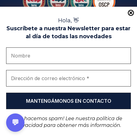
Hola, 👋
Suscríbete a nuestra Newsletter para estar
al día de todas las novedades
Aviso Legal
Uso de Cookies
Política de Privacidad
Política de Calidad
Canal de denuncias
Únete a nosotros
Portal de transparencia
EIP Campus Universitario Teatinos - Málaga - España
© EIP | International Business School 2010-2026
Marca registrada en la OEPM. Nº 3.735.191
¡No hacemos spam! Lee nuestra
política de
💬
privacidad
para obtener más información.