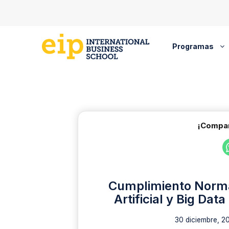
Saltar
al
contenido
Programas
¡Compar
Cumplimiento Normat
Artificial y Big Dat
30 diciembre, 2