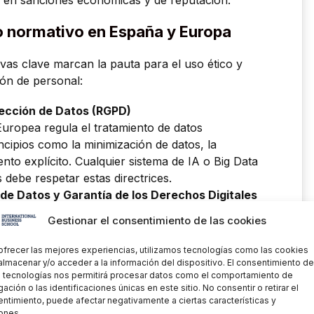
o normativo en España y Europa
vas clave marcan la pauta para el uso ético y
ión de personal:
ección de Datos (RGPD)
uropea regula el tratamiento de datos
ncipios como la minimización de datos, la
nto explícito. Cualquier sistema de IA o Big Data
debe respetar estas directrices.
de Datos y Garantía de los Derechos Digitales
Gestionar el consentimiento de las cookies
D en España e introduce aspectos como los
o laboral. Esto incluye el derecho de los
ofrecer las mejores experiencias, utilizamos tecnologías como las cookies
dos exclusivamente mediante procesos
almacenar y/o acceder a la información del dispositivo. El consentimiento de
 tecnologías nos permitirá procesar datos como el comportamiento de
nificativamente sus derechos.
ación o las identificaciones únicas en este sitio. No consentir o retirar el
ntimiento, puede afectar negativamente a ciertas características y
ea presentó una propuesta de Reglamento de
ones.