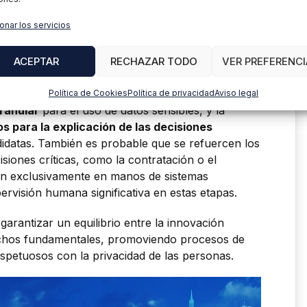
a el uso de la IA en selección de personal como
onar los servicios
en desarrollo, podría imponer requisitos
a, auditorías y control de sesgos en los
cas de este reglamento están todavía por
ACEPTAR
RECHAZAR TODO
VER PREFERENCI
podría regular, se podrían incluir medidas como
ías independientes
de los algoritmos, la exigencia
Política de Cookies
Política de privacidad
Aviso legal
granular
para el uso de datos sensibles, y la
 para la explicación de las decisiones
idatas. También es probable que se refuercen los
siones críticas, como la contratación o el
en exclusivamente en manos de sistemas
ervisión humana significativa en estas etapas.
garantizar un equilibrio entre la innovación
rechos fundamentales, promoviendo procesos de
espetuosos con la privacidad de las personas.