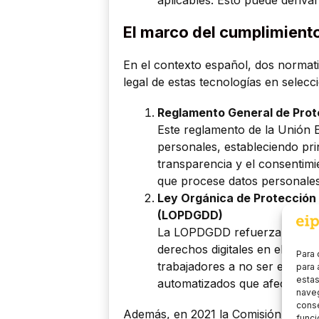
El marco del cumplimient
En el contexto español, dos normati
legal de estas tecnologías en selecc
Reglamento General de Prot
Este reglamento de la Unión E
personales, estableciendo pri
transparencia y el consentimie
que procese datos personales 
Ley Orgánica de Protección 
(LOPDGDD)
La LOPDGDD refuerza el RGP
derechos digitales en el ámbit
Para 
trabajadores a no ser evalua
para 
estas
automatizados que afecten sig
naveg
conse
Además, en 2021 la Comisión Europ
funci