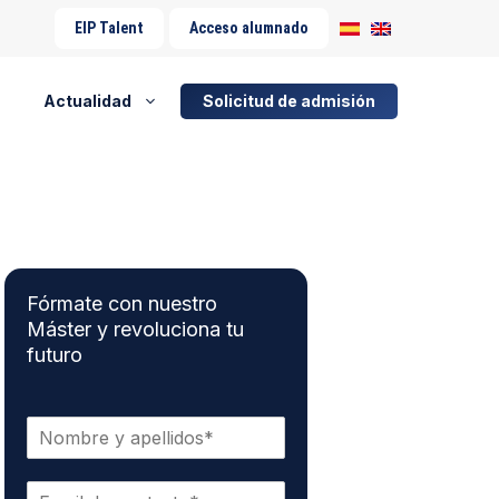
EIP Talent
Acceso alumnado
Actualidad
Solicitud de admisión
Fórmate con nuestro
Máster y revoluciona tu
futuro
N
o
m
C
b