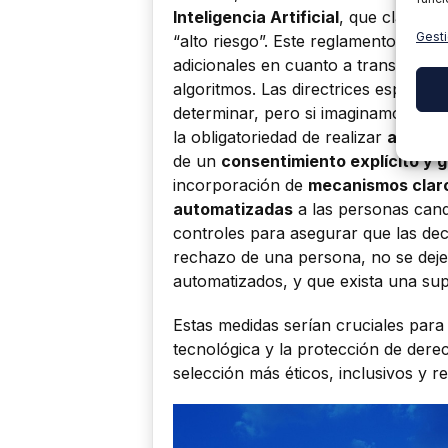
Inteligencia Artificial
, que clasific
Gesti
“alto riesgo”. Este reglamento, aún 
adicionales en cuanto a transparenci
algoritmos. Las directrices específi
determinar, pero si imaginamos qué 
la obligatoriedad de realizar
auditor
de un
consentimiento explícito y 
incorporación de
mecanismos claros
automatizadas
a las personas cand
controles para asegurar que las deci
rechazo de una persona, no se dej
automatizados, y que exista una sup
Estas medidas serían cruciales para 
tecnológica y la protección de de
selección más éticos, inclusivos y r