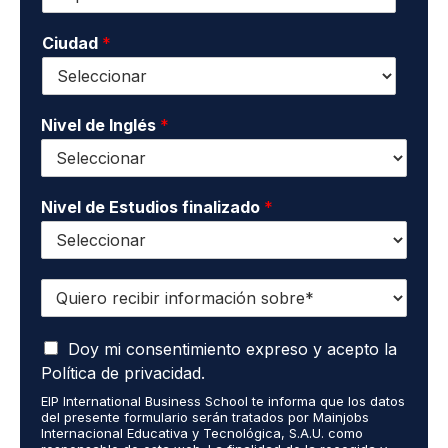
o
o
l
n
n
i
o
Ciudad
*
t
d
*
a
o
c
s
t
*
o
Nivel de Inglés
*
*
Nivel de Estudios finalizado
*
Q
u
i
A
e
Doy mi consentimiento expreso y acepto la
c
r
Política de privacidad.
e
o
EIP International Business School te informa que los datos
p
r
del presente formulario serán tratados por Mainjobs
t
e
Internacional Educativa y Tecnológica, S.A.U. como
o
c