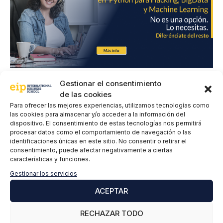
Gestionar el consentimiento
1 comentarios en «Bucle While
de las cookies
Para ofrecer las mejores experiencias, utilizamos tecnologías como
en Python»
las cookies para almacenar y/o acceder a la información del
dispositivo. El consentimiento de estas tecnologías nos permitirá
procesar datos como el comportamiento de navegación o las
identificaciones únicas en este sitio. No consentir o retirar el
consentimiento, puede afectar negativamente a ciertas
Jaime
características y funciones.
17 agosto, 2022 a las 01:32
Gestionar los servicios
ACEPTAR
RECHAZAR TODO