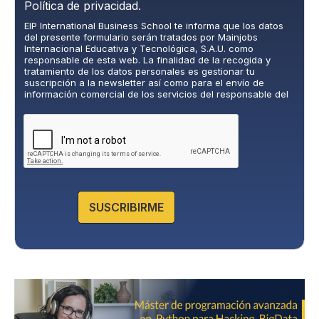
o
Política de privacidad.
l
EIP International Business School te informa que los datos
í
del presente formulario serán tratados por Mainjobs
t
Internacional Educativa y Tecnológica, S.A.U. como
i
responsable de esta web. La finalidad de la recogida y
c
tratamiento de los datos personales es gestionar tu
suscripción a la newsletter así como para el envío de
a
información comercial de los servicios del responsable del
d
tratamiento. La legitimación es el consentimiento explícito
e
del/a interesado/a. No se cederán datos a terceros, salvo
P
obligación legal. Podrás ejercer tus derechos de acceso,
rectificación, limitación y supresión de los datos en
r
cumplimiento@grupomainjobs.com
, así como el derecho a
i
presentar una reclamación ante la autoridad de control.
v
Puedes consultar la información adicional y detallada sobre
a
Protección de datos en la Política de Privacidad que
encontrarás en nuestra página web.
c
SUSCRIBIRME
i
d
a
d
*