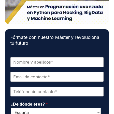
Fórmate con nuestro Máster y revoluciona
tu futuro
N
o
m
E
b
m
r
a
e
T
i
y
e
l
a
l
d
p
¿De dónde eres?
*
é
e
e
f
c
l