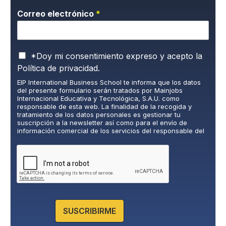
Correo electrónico
*
P
*Doy mi consentimiento expreso y acepto la
o
Política de privacidad.
l
EIP International Business School te informa que los datos
í
del presente formulario serán tratados por Mainjobs
t
Internacional Educativa y Tecnológica, S.A.U. como
i
responsable de esta web. La finalidad de la recogida y
c
tratamiento de los datos personales es gestionar tu
suscripción a la newsletter así como para el envío de
a
información comercial de los servicios del responsable del
d
tratamiento. La legitimación es el consentimiento explícito
e
del/a interesado/a. No se cederán datos a terceros, salvo
P
obligación legal. Podrás ejercer tus derechos de acceso,
rectificación, limitación y supresión de los datos en
r
cumplimiento@grupomainjobs.com
, así como el derecho a
i
presentar una reclamación ante la autoridad de control.
v
Puedes consultar la información adicional y detallada sobre
a
Protección de datos en la Política de Privacidad que
encontrarás en nuestra página web.
c
SUSCRIBIRME
i
d