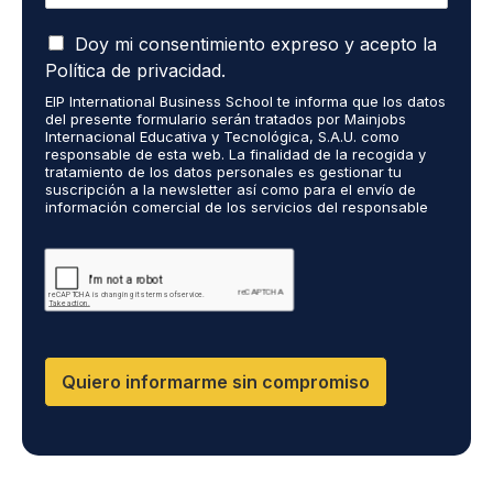
i
A
e
Doy mi consentimiento expreso y acepto la
c
r
Política de privacidad.
e
o
EIP International Business School te informa que los datos
p
r
del presente formulario serán tratados por Mainjobs
t
e
Internacional Educativa y Tecnológica, S.A.U. como
o
c
responsable de esta web. La finalidad de la recogida y
q
tratamiento de los datos personales es gestionar tu
i
suscripción a la newsletter así como para el envío de
u
b
información comercial de los servicios del responsable
e
i
del tratamiento. La legitimación es el consentimiento
m
r
explícito del/a interesado/a. No se cederán datos a
i
terceros, salvo obligación legal. Podrás ejercer tus
i
derechos de acceso, rectificación, limitación y supresión
s
n
de los datos en cumplimiento@grupomainjobs.com, así
d
f
como el derecho a presentar una reclamación ante la
a
o
autoridad de control. Puedes consultar la información
t
adicional y detallada sobre Protección de datos en la
r
Política de Privacidad que encontrarás en nuestra página
o
m
Quiero informarme sin compromiso
web.
s
a
p
c
e
i
r
ó
s
n