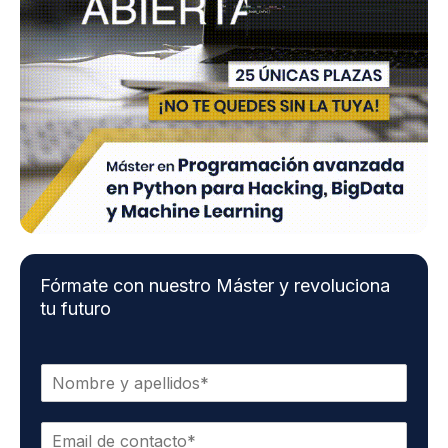
Fórmate con nuestro Máster y revoluciona
tu futuro
N
o
m
E
b