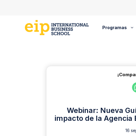
Saltar
al
contenido
Programas
¡Compar
Webinar: Nueva Guí
impacto de la Agencia 
16 se