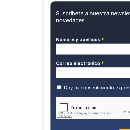
Suscríbete a nuestra newslett
novedades
Nombre y apellidos
*
Correo electrónico
*
P
Doy mi consentimiento expre
o
l
í
t
i
c
a