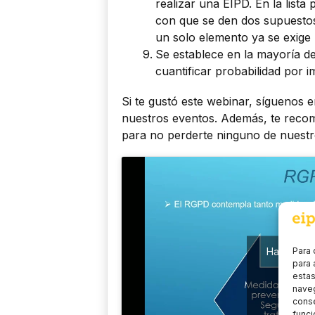
realizar una EIPD. En la list
con que se den dos supuestos
un solo elemento ya se exige
Se establece en la mayoría de
cuantificar probabilidad por i
Si te gustó este webinar, síguenos 
nuestros eventos. Además, te recom
para no perderte ninguno de nuestro
Haz clic 
Para 
para 
estas
P
naveg
conse
EST
funci