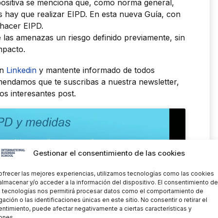
a positiva se menciona que, como norma general,
 hay que realizar EIPD. En esta nueva Guía, con
 hacer EIPD.
 las amenazas un riesgo definido previamente, sin
mpacto.
en
Linkedin
y mantente informado de todos
endamos que te suscribas a nuestra newsletter,
s interesantes post.
Gestionar el consentimiento de las cookies
en «Estoy de acuerdo» para
ofrecer las mejores experiencias, utilizamos tecnologías como las cookies
almacenar y/o acceder a la información del dispositivo. El consentimiento de
activar Youtube
 tecnologías nos permitirá procesar datos como el comportamiento de
olítica de Cookies
ación o las identificaciones únicas en este sitio. No consentir o retirar el
ntimiento, puede afectar negativamente a ciertas características y
OY DE ACUERDO
ones.