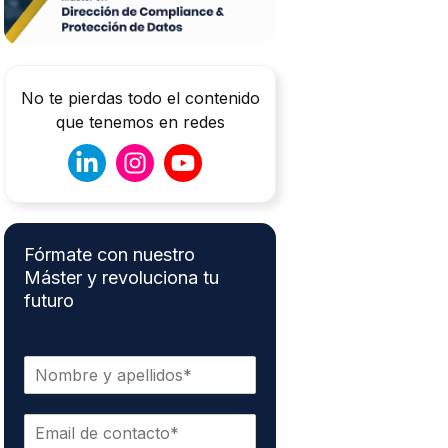
No te pierdas todo el contenido
que tenemos en redes
Fórmate con nuestro
Máster y revoluciona tu
futuro
N
o
m
C
b
o
r