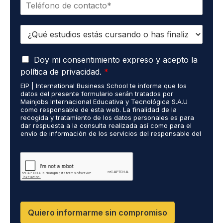
T
r
*
e
e
l
o
E
é
e
s
f
l
t
o
e
A
u
Doy mi consentimiento expreso y acepto la
n
c
c
d
o
t
política de privacidad.
*
u
i
*
r
EIP | International Business School te informa que los
e
o
ó
datos del presente formulario serán tratados por
r
s
n
Mainjobs Internacional Educativa y Tecnológica S.A.U
d
r
como responsable de esta web. La finalidad de la
i
o
recogida y tratamiento de los datos personales es para
e
c
dar respuesta a la consulta realizada así como para el
R
a
o
envío de información de los servicios del responsable del
G
l
*
tratamiento. La legitimación es el consentimiento del
P
i
interés. Podrás ejercer tus derechos de acceso,
D
rectificación, limitación y suprimir los datos en
z
cumplimiento@grupomainjobs.com así como el derecho a
*
a
presentar una reclamación ante la autoridad de control.
d
Puedes consultar la información adicional y detallada
o
sobre Protección de datos en la Política de Privacidad
que encontrarás en nuestra página web
s
R
Quiero informarme sin compromiso
R