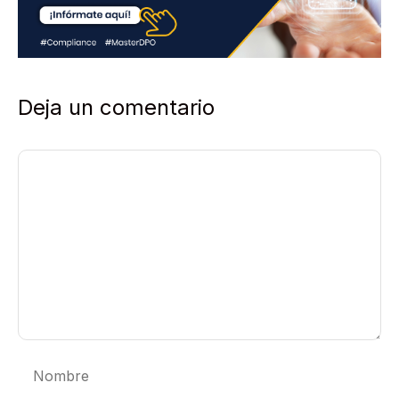
*
Deja un comentario
Comentario
Nombre