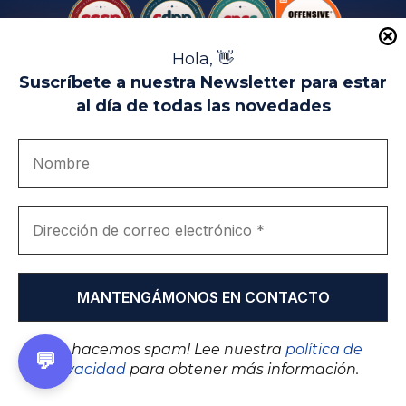
Hola, 👋
Suscríbete a nuestra Newsletter para estar
al día de todas las novedades
Aviso Legal
Uso de Cookies
Política de Privacidad
Política de Calidad
Canal de denuncias
Únete a nosotros
Portal de transparencia
EIP Campus Universitario Teatinos - Málaga - España
© EIP | International Business School 2010-2026
Marca registrada en la OEPM. Nº 3.735.191
¡No hacemos spam! Lee nuestra
política de
💬
privacidad
para obtener más información.