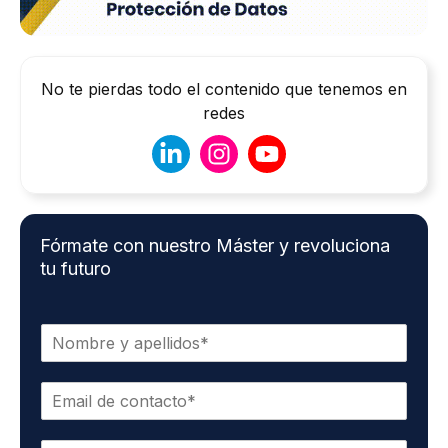
No te pierdas todo el contenido que tenemos en
redes
Fórmate con nuestro Máster y revoluciona
tu futuro
N
o
m
C
b
o
r
r
e