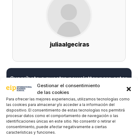
juliaalgeciras
Suscríbete a nuestra newsletter para estar
al día de todas las novedades
Gestionar el consentimiento
de las cookies
Para ofrecer las mejores experiencias, utilizamos tecnologías como
las cookies para almacenar y/o acceder a la información del
Nombre y apellidos
*
dispositivo. El consentimiento de estas tecnologías nos permitirá
procesar datos como el comportamiento de navegación o las
identificaciones únicas en este sitio. No consentir o retirar el
consentimiento, puede afectar negativamente a ciertas
Correo electrónico
*
características y funciones.