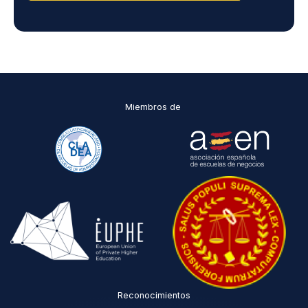
H
H
y
D
P
O
*
Miembros de
Reconocimientos