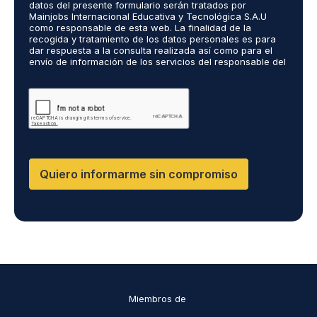
ó
datos del presente formulario serán tratados por
r
s
n
Mainjobs Internacional Educativa y Tecnológica S.A.U
d
r
como responsable de esta web. La finalidad de la
i
o
recogida y tratamiento de los datos personales es para
e
c
dar respuesta a la consulta realizada así como para el
R
a
o
envío de información de los servicios del responsable del
G
l
*
tratamiento. La legitimación es el consentimiento del
P
i
interés. Podrás ejercer tus derechos de acceso,
D
rectificación, limitación y suprimir los datos en
z
cumplimiento@grupomainjobs.com así como el derecho a
*
a
presentar una reclamación ante la autoridad de control.
d
Puedes consultar la información adicional y detallada
o
sobre Protección de datos en la Política de Privacidad
que encontrarás en nuestra página web
s
R
Quiero informarme sin compromiso
R
H
H
y
D
P
O
*
Miembros de