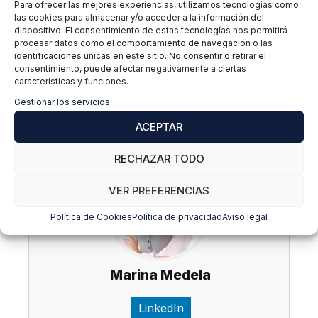
cumplir con estos reglamentos no solo es una
Para ofrecer las mejores experiencias, utilizamos tecnologías como
obligación legal, sino también una oportunidad para
las cookies para almacenar y/o acceder a la información del
dispositivo. El consentimiento de estas tecnologías nos permitirá
generar confianza y demostrar su compromiso con
procesar datos como el comportamiento de navegación o las
la protección de los datos y el uso responsable de la
identificaciones únicas en este sitio. No consentir o retirar el
tecnología.
consentimiento, puede afectar negativamente a ciertas
características y funciones.
Puedes obtener más información sobre Cyber
Gestionar los servicios
Compliance y Protección de Datos
en nuestro blog
.
ACEPTAR
RECHAZAR TODO
VER PREFERENCIAS
Política de Cookies
Política de privacidad
Aviso legal
Marina Medela
LinkedIn