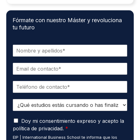
Fórmate con nuestro Máster y revoluciona
tu futuro
N
o
m
C
b
o
r
r
e
T
r
*
e
e
l
o
E
é
e
s
f
l
t
o
e
A
u
Doy mi consentimiento expreso y acepto la
n
c
c
d
o
t
política de privacidad.
*
u
i
*
r
EIP | International Business School te informa que los
e
o