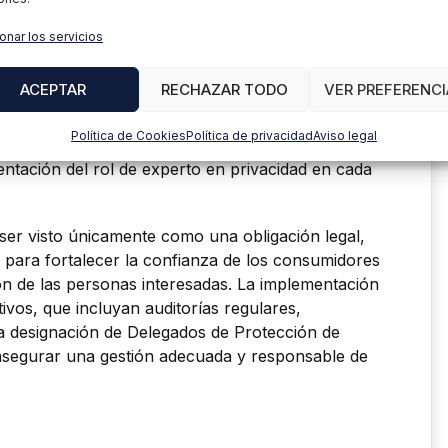
rotección de datos está en constante evolución
onar los servicios
des y desafíos tecnológicos. Las autoridades de
to a nivel europeo como nacional, emiten
ACEPTAR
RECHAZAR TODO
VER PREFERENCI
ones que interpretan y desarrollan las
fundidad. Las empresas deben estar atentas a
Política de Cookies
Política de privacidad
Aviso legal
ticas y prácticas de conformidad. Esta constante
ntación del rol de experto en privacidad en cada
ser visto únicamente como una obligación legal,
para fortalecer la confianza de los consumidores
ión de las personas interesadas. La implementación
vos, que incluyan auditorías regulares,
la designación de Delegados de Protección de
asegurar una gestión adecuada y responsable de