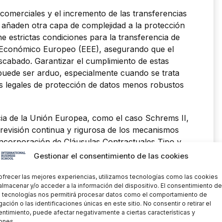
 comerciales y el incremento de las transferencias
 añaden otra capa de complejidad a la protección
 estrictas condiciones para la transferencia de
o Económico Europeo (EEE), asegurando que el
scabado. Garantizar el cumplimiento de estas
uede ser arduo, especialmente cuando se trata
os legales de protección de datos menos robustos
icia de la Unión Europea, como el caso Schrems II,
revisión continua y rigurosa de los mecanismos
incorporación de Cláusulas Contractuales Tipo y
s, para asegurar que ofrecen garantías
Gestionar el consentimiento de las cookies
observa, cada aspecto vinculado con el derecho
to de una constante revisión y actualización
ofrecer las mejores experiencias, utilizamos tecnologías como las cookies
almacenar y/o acceder a la información del dispositivo. El consentimiento de
l momento.
 tecnologías nos permitirá procesar datos como el comportamiento de
ación o las identificaciones únicas en este sitio. No consentir o retirar el
ativa y Cumplimiento
ntimiento, puede afectar negativamente a ciertas características y
ones.