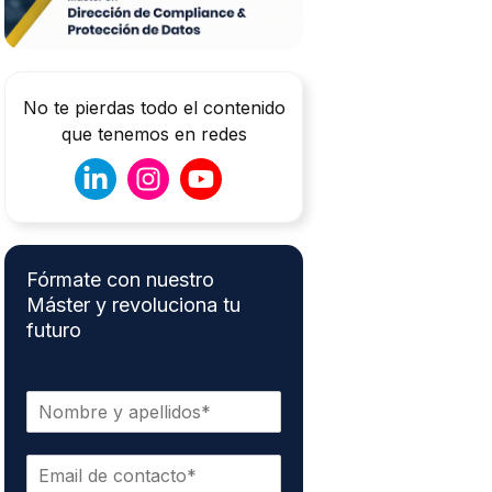
No te pierdas todo el contenido
que tenemos en redes
Fórmate con nuestro
Máster y revoluciona tu
futuro
N
o
m
C
b
o
r