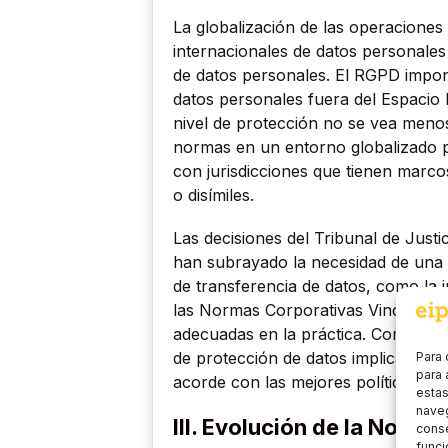
La globalización de las operaciones
internacionales de datos personales
de datos personales. El RGPD impone
datos personales fuera del Espaci
nivel de protección no se vea meno
normas en un entorno globalizado p
con jurisdicciones que tienen marc
o disímiles.
Las decisiones del Tribunal de Just
han subrayado la necesidad de una 
de transferencia de datos, como la 
las Normas Corporativas Vinculante
adecuadas en la práctica. Como se 
de protección de datos implica el re
Para 
para 
acorde con las mejores políticas de
estas
naveg
III. Evolución de la Norm
conse
funci