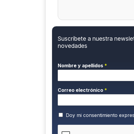
Suscríbete a nuestra newslett
novedades
Nombre y apellidos
*
Correo electrónico
*
P
Doy mi consentimiento expre
o
l
í