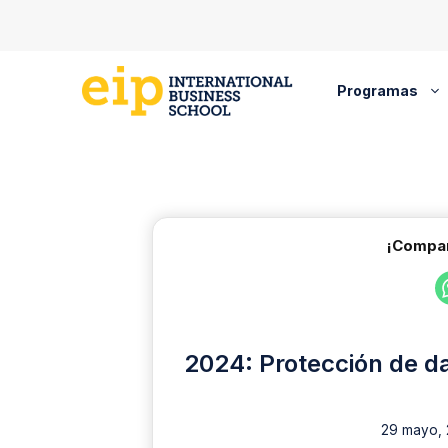
Saltar
al
contenido
Programas
¡Compar
2024: Protección de da
29 mayo,