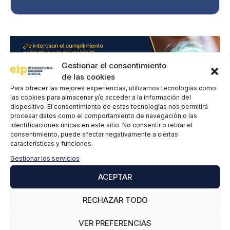
i
v
a
c
i
d
Gestionar el consentimiento
a
de las cookies
d
Para ofrecer las mejores experiencias, utilizamos tecnologías como
*
las cookies para almacenar y/o acceder a la información del
dispositivo. El consentimiento de estas tecnologías nos permitirá
procesar datos como el comportamiento de navegación o las
identificaciones únicas en este sitio. No consentir o retirar el
consentimiento, puede afectar negativamente a ciertas
Deja un comentario
características y funciones.
Gestionar los servicios
Comentario
ACEPTAR
RECHAZAR TODO
VER PREFERENCIAS