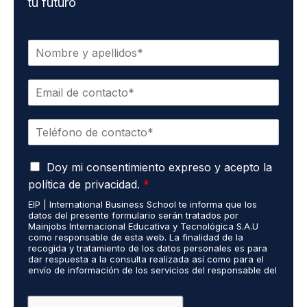
tu futuro
N
o
m
C
b
o
r
r
e
T
r
*
e
e
l
o
A
é
Doy mi consentimiento expreso y acepto la
e
c
f
l
política de privacidad.
*
u
o
e
EIP | International Business School te informa que los
e
n
c
datos del presente formulario serán tratados por
r
o
t
Mainjobs Internacional Educativa y Tecnológica S.A.U
d
*
r
como responsable de esta web. La finalidad de la
o
recogida y tratamiento de los datos personales es para
ó
dar respuesta a la consulta realizada así como para el
R
n
envío de información de los servicios del responsable del
G
i
tratamiento. La legitimación es el consentimiento del
P
c
interés. Podrás ejercer tus derechos de acceso,
D
rectificación, limitación y suprimir los datos en
o