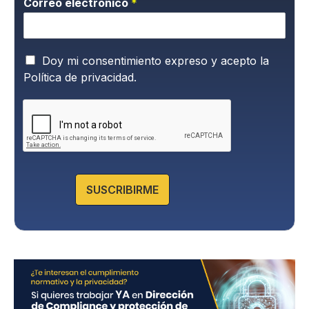
Correo electrónico
*
P
Doy mi consentimiento expreso y acepto la
o
Política de privacidad.
l
í
t
i
c
a
d
e
SUSCRIBIRME
P
r
i
v
a
c
i
d
a