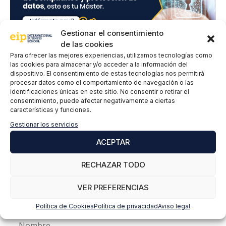
d
*
Gestionar el consentimiento
de las cookies
Para ofrecer las mejores experiencias, utilizamos tecnologías como
las cookies para almacenar y/o acceder a la información del
Deja un comentario
dispositivo. El consentimiento de estas tecnologías nos permitirá
procesar datos como el comportamiento de navegación o las
identificaciones únicas en este sitio. No consentir o retirar el
consentimiento, puede afectar negativamente a ciertas
Comentario
características y funciones.
Gestionar los servicios
ACEPTAR
RECHAZAR TODO
VER PREFERENCIAS
Política de Cookies
Política de privacidad
Aviso legal
Nombre