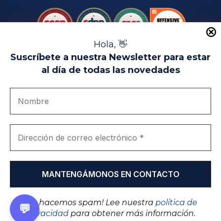
Hola, 👋
Suscríbete a nuestra Newsletter para estar
al día de todas las novedades
Aviso Legal
Uso de Cookies
Política de Privacidad
Política de Calidad
Canal de denuncias
Únete a nosotros
Portal de transparencia
EIP Campus Universitario Teatinos - Málaga - España
© EIP | International Business School 2010-2026
Marca registrada en la OEPM. Nº 3.735.191
¡No hacemos spam! Lee nuestra
política de
💬
privacidad
para obtener más información.