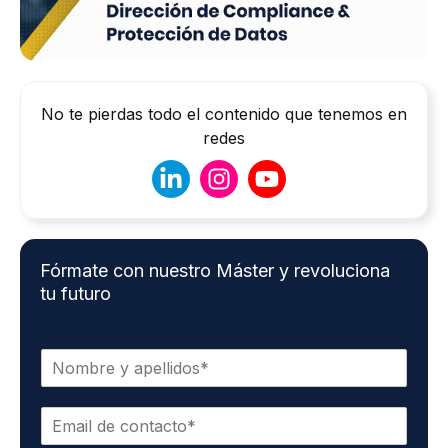
No te pierdas todo el contenido que tenemos en
redes
Fórmate con nuestro Máster y revoluciona
tu futuro
N
o
m
C
b
o
r