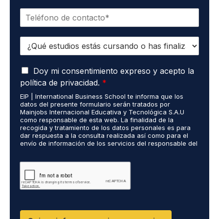
r
e
T
r
*
e
e
l
o
E
é
e
s
f
l
t
o
e
A
u
Doy mi consentimiento expreso y acepto la
n
c
c
d
o
t
política de privacidad.
*
u
i
*
r
EIP | International Business School te informa que los
e
o
ó
datos del presente formulario serán tratados por
r
s
n
Mainjobs Internacional Educativa y Tecnológica S.A.U
d
r
como responsable de esta web. La finalidad de la
i
o
recogida y tratamiento de los datos personales es para
e
c
dar respuesta a la consulta realizada así como para el
R
a
o
envío de información de los servicios del responsable del
G
l
*
tratamiento. La legitimación es el consentimiento del
P
i
interés. Podrás ejercer tus derechos de acceso,
D
rectificación, limitación y suprimir los datos en
z
cumplimiento@grupomainjobs.com así como el derecho a
*
a
presentar una reclamación ante la autoridad de control.
d
Puedes consultar la información adicional y detallada
o
sobre Protección de datos en la Política de Privacidad
que encontrarás en nuestra página web
s
R