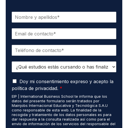
N
o
m
C
b
o
r
r
e
T
r
*
e
e
l
o
E
é
e
s
f
l
t
o
e
A
u
Doy mi consentimiento expreso y acepto la
n
c
c
d
o
t
política de privacidad.
*
u
i
*
r
EIP | International Business School te informa que los
e
o
ó
datos del presente formulario serán tratados por
r
s
n
Mainjobs Internacional Educativa y Tecnológica S.A.U
d
r
como responsable de esta web. La finalidad de la
i
o
recogida y tratamiento de los datos personales es para
e
c
dar respuesta a la consulta realizada así como para el
R
a
o
envío de información de los servicios del responsable del
G
l
*