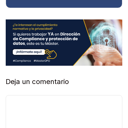
i
v
a
c
i
d
a
d
*
Deja un comentario
Comentario