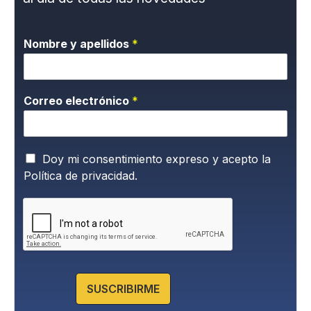
Nombre y apellidos
*
Correo electrónico
*
P
Doy mi consentimiento expreso y acepto la
o
Política de privacidad.
l
í
t
i
c
a
d
e
SUSCRIBIRME
P
r