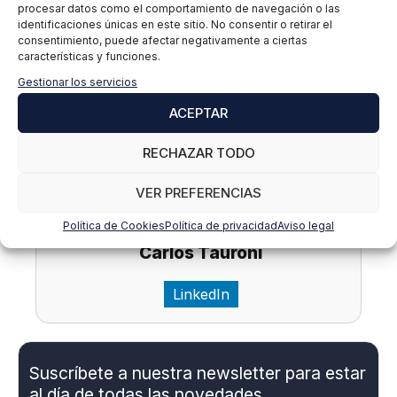
procesar datos como el comportamiento de navegación o las
y la protección de datos de la mano de los mejores
identificaciones únicas en este sitio. No consentir o retirar el
profesionales del sector en nuestro
Máster en
consentimiento, puede afectar negativamente a ciertas
Dirección de Compliance y Protección de Datos
características y funciones.
Gestionar los servicios
ACEPTAR
RECHAZAR TODO
VER PREFERENCIAS
Política de Cookies
Política de privacidad
Aviso legal
Carlos Tauroni
LinkedIn
Suscríbete a nuestra newsletter para estar
al día de todas las novedades