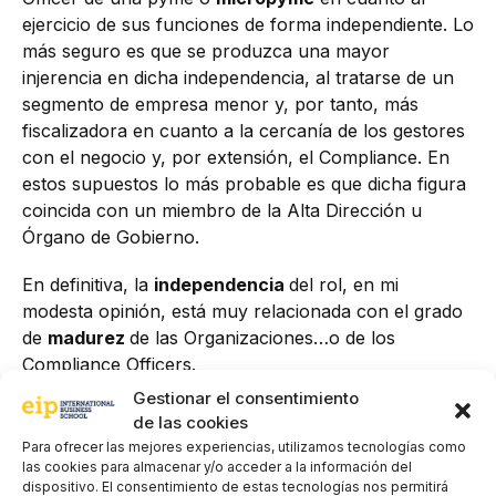
ejercicio de sus funciones de forma independiente. Lo
más seguro es que se produzca una mayor
injerencia en dicha independencia, al tratarse de un
segmento de empresa menor y, por tanto, más
fiscalizadora en cuanto a la cercanía de los gestores
con el negocio y, por extensión, el Compliance. En
estos supuestos lo más probable es que dicha figura
coincida con un miembro de la Alta Dirección u
Órgano de Gobierno.
En definitiva, la
independencia
del rol, en mi
modesta opinión, está muy relacionada con el grado
de
madurez
de las Organizaciones…o de los
Compliance Officers.
Gestionar el consentimiento
Por ello, independencia, siempre. La soledad no es el
de las cookies
camino…
Para ofrecer las mejores experiencias, utilizamos tecnologías como
las cookies para almacenar y/o acceder a la información del
No te pierdas toda la actualidad sobre el compliance
dispositivo. El consentimiento de estas tecnologías nos permitirá