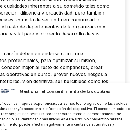
e cualidades inherentes a su cometido tales como
iscreción, diligencia y proactividad; pero también
sociales, como la de ser un buen comunicador,
 el resto de departamentos de la organización y
ria y vital para el correcto desarrollo de sus
formación deben entenderse como una
tos profesionales, para optimizar su misión,
le conocer mejor al resto de compañeros, crear
las operativas en curso, prever nuevos riesgos a
teriores, y en definitiva, ser percibidos como los
uras: un apoyo dentro de la organización,
Gestionar el consentimiento de las cookies
recer soluciones (a veces creativas) y conforme a
cas que pueden darse en el día a día del
ofrecer las mejores experiencias, utilizamos tecnologías como las cookies
nto hostil no alineado con los objetivos de la
almacenar y/o acceder a la información del dispositivo. El consentimiento de
 tecnologías nos permitirá procesar datos como el comportamiento de
ación o las identificaciones únicas en este sitio. No consentir o retirar el
ntimiento, puede afectar negativamente a ciertas características y
 de Compliance y de Protección de
ones.