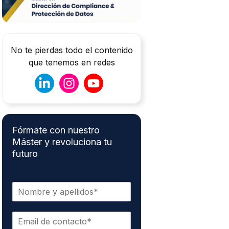
No te pierdas todo el contenido
que tenemos en redes
Fórmate con nuestro
Máster y revoluciona tu
futuro
N
o
m
C
b
o
r