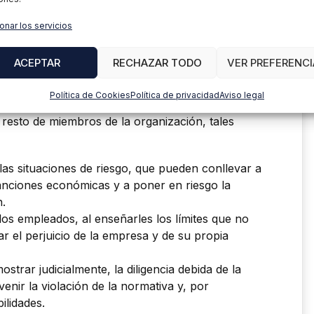
onar los servicios
ibidos como aliados y no como enemigos, y de
ACEPTAR
RECHAZAR TODO
VER PREFERENCI
io de su cometido, existen una serie de nociones,
 un sistema de Compliance y de protección de
Política de Cookies
Política de privacidad
Aviso legal
 pueden ser fácilmente transmitidos y
 resto de miembros de la organización, tales
as situaciones de riesgo, que pueden conllevar a
sanciones económicas y a poner en riesgo la
n.
los empleados, al enseñarles los límites que no
r el perjuicio de la empresa y de su propia
trar judicialmente, la diligencia debida de la
enir la violación de la normativa y, por
ilidades.