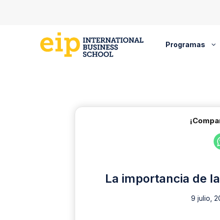
Saltar
al
contenido
Programas
¡Compar
La importancia de l
9 julio, 