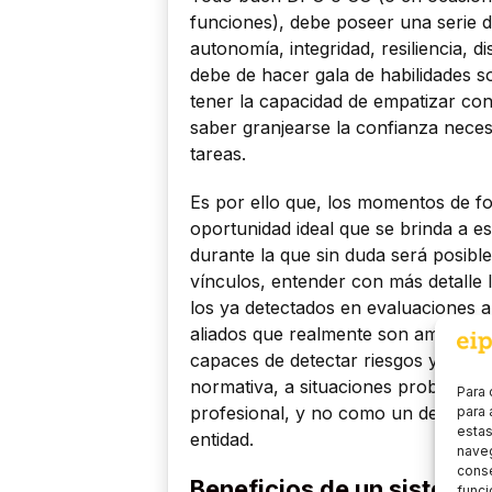
funciones), debe poseer una serie d
autonomía, integridad, resiliencia, d
debe de hacer gala de habilidades 
tener la capacidad de empatizar con
saber granjearse la confianza necesa
tareas.
Es por ello que, los momentos de 
oportunidad ideal que se brinda a es
durante la que sin duda será posib
vínculos, entender con más detalle 
los ya detectados en evaluaciones an
aliados que realmente son ambas fig
capaces de detectar riesgos y de of
normativa, a situaciones problemáti
Para 
profesional, y no como un departame
para 
estas
entidad.
naveg
conse
Beneficios de un sistema
funci