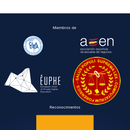
D
P
O
*
Miembros de
Reconocimientos