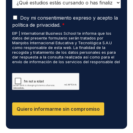
é
e
s
f
l
t
o
e
A
u
Doy mi consentimiento expreso y acepto la
n
c
c
d
o
t
política de privacidad.
*
u
i
*
r
EIP | International Business School te informa que los
e
o
ó
datos del presente formulario serán tratados por
r
s
n
Mainjobs Internacional Educativa y Tecnológica S.A.U
d
r
como responsable de esta web. La finalidad de la
i
o
recogida y tratamiento de los datos personales es para
e
c
dar respuesta a la consulta realizada así como para el
R
a
o
envío de información de los servicios del responsable del
G
l
*
tratamiento. La legitimación es el consentimiento del
P
i
interés. Podrás ejercer tus derechos de acceso,
D
rectificación, limitación y suprimir los datos en
z
cumplimiento@grupomainjobs.com así como el derecho a
*
a
presentar una reclamación ante la autoridad de control.
d
Puedes consultar la información adicional y detallada
o
sobre Protección de datos en la Política de Privacidad
que encontrarás en nuestra página web
s
R
Quiero informarme sin compromiso
R
H
H
y