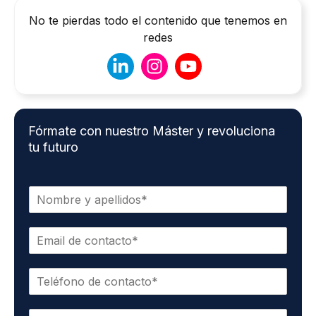
No te pierdas todo el contenido que tenemos en
redes
Fórmate con nuestro Máster y revoluciona
tu futuro
N
o
m
C
b
o
r
r
e
T
r
*
e
e
l
o
E