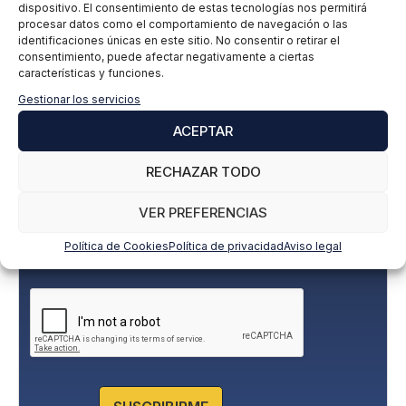
Suscríbete a nuestra newsletter para estar
dispositivo. El consentimiento de estas tecnologías nos permitirá
al día de todas las novedades
procesar datos como el comportamiento de navegación o las
identificaciones únicas en este sitio. No consentir o retirar el
consentimiento, puede afectar negativamente a ciertas
características y funciones.
Nombre y apellidos
*
Gestionar los servicios
ACEPTAR
Correo electrónico
*
RECHAZAR TODO
VER PREFERENCIAS
P
Doy mi consentimiento expreso y acepto la
Política de Cookies
Política de privacidad
Aviso legal
o
Política de privacidad.
l
í
t
i
c
a
d
e