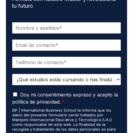
tu futuro
N
o
m
C
b
o
r
r
e
T
r
*
e
e
l
o
E
é
e
s
f
l
t
o
e
A
u
Doy mi consentimiento expreso y acepto la
n
c
c
d
o
t
política de privacidad.
*
u
i
*
r
EIP | International Business School te informa que los
e
o
ó
datos del presente formulario serán tratados por
r
s
n
Mainjobs Internacional Educativa y Tecnológica S.A.U
d
r
como responsable de esta web. La finalidad de la
i
o
recogida y tratamiento de los datos personales es para
e
c