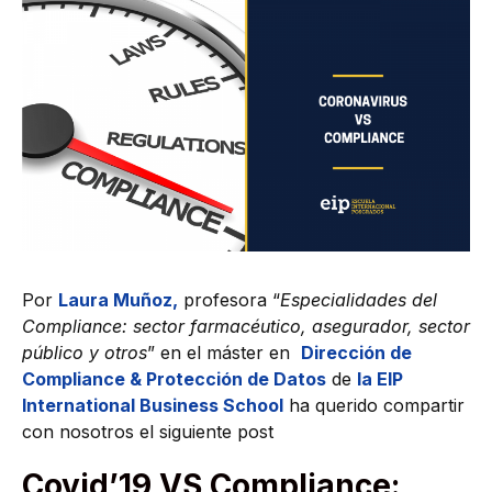
Por
Laura Muñoz,
profesora “
Especialidades del
Compliance: sector farmacéutico, asegurador, sector
público y otros
” en el máster en
Dirección de
Compliance & Protección de Datos
de
la EIP
International Business School
ha querido compartir
con nosotros el siguiente post
Covid’19 VS Compliance: