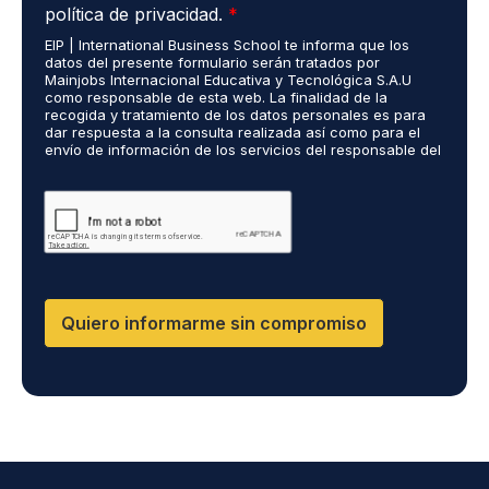
c
d
o
t
política de privacidad.
*
u
i
*
r
EIP | International Business School te informa que los
e
o
ó
datos del presente formulario serán tratados por
r
s
n
Mainjobs Internacional Educativa y Tecnológica S.A.U
d
r
como responsable de esta web. La finalidad de la
i
o
recogida y tratamiento de los datos personales es para
e
c
dar respuesta a la consulta realizada así como para el
R
a
o
envío de información de los servicios del responsable del
G
l
*
tratamiento. La legitimación es el consentimiento del
P
i
interés. Podrás ejercer tus derechos de acceso,
D
rectificación, limitación y suprimir los datos en
z
cumplimiento@grupomainjobs.com así como el derecho a
*
a
presentar una reclamación ante la autoridad de control.
d
Puedes consultar la información adicional y detallada
o
sobre Protección de datos en la Política de Privacidad
que encontrarás en nuestra página web
s
R
Quiero informarme sin compromiso
R
H
H
y
D
P
O
*