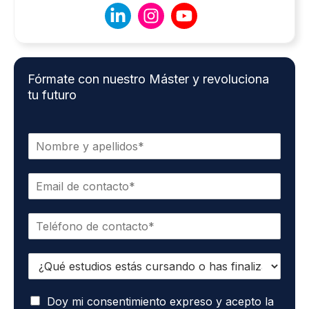
Fórmate con nuestro Máster y revoluciona
tu futuro
N
o
m
C
b
o
r
r
e
T
r
*
e
e
l
o
E
é
e
s
f
l
t
o
e
A
u
Doy mi consentimiento expreso y acepto la
n
c