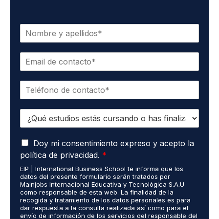
N
o
m
C
b
o
r
r
e
T
r
*
e
e
l
o
E
é
e
s
f
l
t
o
e
A
u
Doy mi consentimiento expreso y acepto la
n
c
c
d
o
t
política de privacidad.
*
u
i
*
r
EIP | International Business School te informa que los
e
o
ó
datos del presente formulario serán tratados por
r
s
n
Mainjobs Internacional Educativa y Tecnológica S.A.U
d
r
como responsable de esta web. La finalidad de la
i
o
recogida y tratamiento de los datos personales es para
e
c
dar respuesta a la consulta realizada así como para el
R
a
o
envío de información de los servicios del responsable del