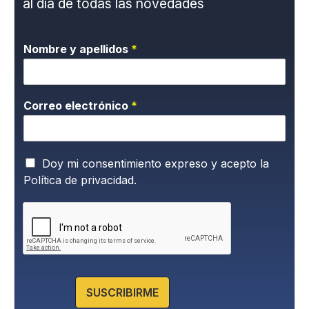
al día de todas las novedades
Nombre y apellidos
*
Correo electrónico
*
P
Doy mi consentimiento expreso y acepto la
o
Política de privacidad.
l
í
t
i
c
a
d
e
SUSCRIBIRME
P