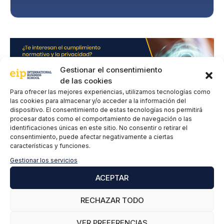
r
i
v
a
c
i
d
Gestionar el consentimiento
a
de las cookies
d
*
Para ofrecer las mejores experiencias, utilizamos tecnologías como
las cookies para almacenar y/o acceder a la información del
dispositivo. El consentimiento de estas tecnologías nos permitirá
procesar datos como el comportamiento de navegación o las
identificaciones únicas en este sitio. No consentir o retirar el
consentimiento, puede afectar negativamente a ciertas
Deja un comentario
características y funciones.
Gestionar los servicios
Comentario
ACEPTAR
RECHAZAR TODO
VER PREFERENCIAS