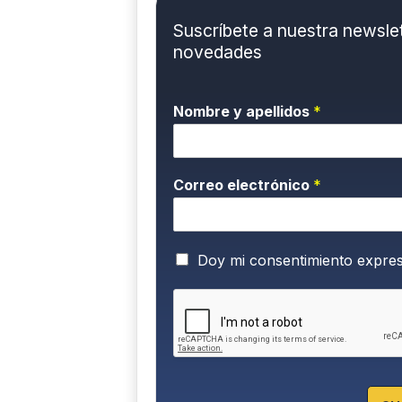
Suscríbete a nuestra newslett
novedades
Nombre y apellidos
*
Correo electrónico
*
P
Doy mi consentimiento expre
o
l
í
t
i
c
a
d