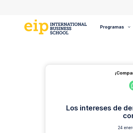
Saltar
al
contenido
Programas
¡Compar
Los intereses de de
co
24 ener