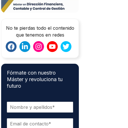
No te pierdas todo el contenido
que tenemos en redes
Fórmate con nuestro
Máster y revoluciona tu
futuro
N
o
m
C
b
o
r