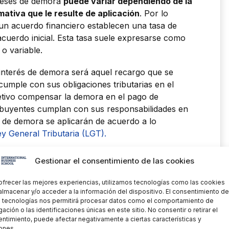
tereses de demora
puede variar dependiendo de la
mativa que le resulte de aplicación
. Por lo
 un acuerdo financiero establecen una tasa de
acuerdo inicial. Esta tasa suele expresarse como
 o variable.
l interés de demora será aquel recargo que se
umple con sus obligaciones tributarias en el
etivo compensar la demora en el pago de
ibuyentes cumplan con sus responsabilidades en
s de demora se aplicarán de acuerdo a lo
ey General Tributaria (LGT).
 aplicación este tipo de interés,
la tasa de
Gestionar el consentimiento de las cookies
superior a la tasa de interés normal pactada en
ncentivar el retraso en los pagos y asegurar que
ofrecer las mejores experiencias, utilizamos tecnologías como las cookies
 cumplir con sus obligaciones en el tiempo
almacenar y/o acceder a la información del dispositivo. El consentimiento de
 tecnologías nos permitirá procesar datos como el comportamiento de
ación o las identificaciones únicas en este sitio. No consentir o retirar el
ntimiento, puede afectar negativamente a ciertas características y
ones.