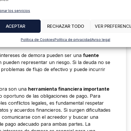
onar los servicios
ncias de no pagar una deuda a tiempo
pueden
 involucradas en el acuerdo. Para el deudor, el
ACEPTAR
RECHAZAR TODO
VER PREFERENCI
 la deuda debido a los intereses de demora.
 el pago, mayores serán los intereses
Política de Cookies
Política de privacidad
Aviso legal
 aún más la cancelación de la deuda.
os intereses de demora pueden ser una
fuente
 pueden representar un riesgo. Si la deuda no se
 problemas de flujo de efectivo y puede incurrir
mora son una
herramienta financiera importante
o oportuno de las obligaciones de pago. Para
les conflictos legales, es fundamental respetar
atos y acuerdos financieros. Si surgen dificultades
e comunicarse con el acreedor y buscar una
 de pago adecuado para ambas partes. La