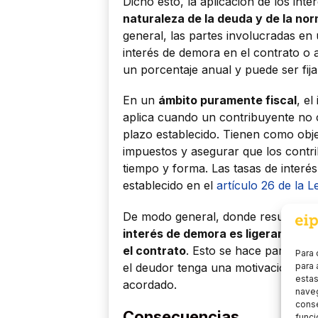
Dicho esto, la aplicación de los in
naturaleza de la deuda y de la nor
general, las partes involucradas en
interés de demora en el contrato o 
un porcentaje anual y puede ser fija
En un
ámbito puramente fiscal
, e
aplica cuando un contribuyente no c
plazo establecido. Tienen como obj
impuestos y asegurar que los contr
tiempo y forma. Las tasas de interé
establecido en el
artículo 26 de la L
De modo general, donde resultase de
interés de demora es ligeramente 
el contrato
. Esto se hace para desi
Para 
el deudor tenga una motivación para
para 
estas
acordado.
naveg
conse
Consecuencias
funci