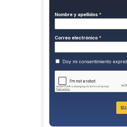
Nombre y apellidos
*
Correo electrónico
*
P
Doy mi consentimiento expre
o
l
í
t
i
c
a
d
SU
e
P
r