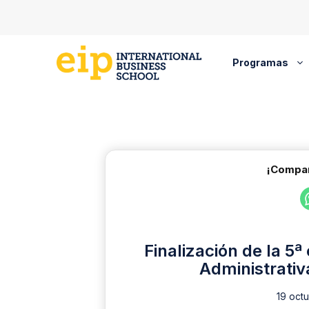
Saltar
al
contenido
Programas
¡Compar
Finalización de la 5ª
Administrativ
19 octu