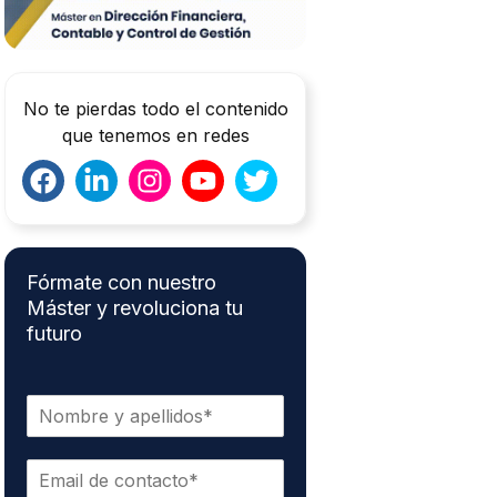
No te pierdas todo el contenido
que tenemos en redes
Fórmate con nuestro
Máster y revoluciona tu
futuro
N
o
m
C
b
o
r