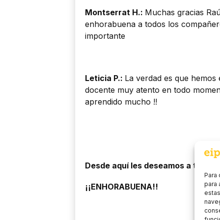
Montserrat H.:
Muchas gracias Raúl
enhorabuena a todos los compañer
importante
Leticia P.:
La verdad es que hemos e
docente muy atento en todo moment
aprendido mucho !!
Desde aquí les deseamos a todos el
Para 
para 
¡¡ENHORABUENA!!
estas
naveg
conse
funci