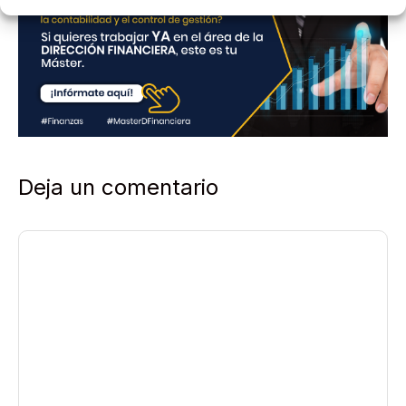
i
d
a
d
*
Deja un comentario
Comentario