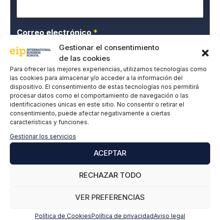
Correo electrónico
*
Gestionar el consentimiento
de las cookies
Para ofrecer las mejores experiencias, utilizamos tecnologías como
P
Doy mi consentimiento expreso y acepto la
las cookies para almacenar y/o acceder a la información del
o
Política de privacidad.
dispositivo. El consentimiento de estas tecnologías nos permitirá
l
procesar datos como el comportamiento de navegación o las
í
identificaciones únicas en este sitio. No consentir o retirar el
t
consentimiento, puede afectar negativamente a ciertas
i
características y funciones.
c
Gestionar los servicios
a
d
ACEPTAR
e
SUSCRIBIRME
P
RECHAZAR TODO
r
i
VER PREFERENCIAS
v
a
Política de Cookies
Política de privacidad
Aviso legal
c