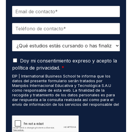
m
C
b
o
r
r
e
T
r
*
e
e
l
o
E
é
e
s
f
l
t
o
e
A
u
Doy mi consentimiento expreso y acepto la
n
c
c
d
o
t
política de privacidad.
*
u
i
*
r
EIP | International Business School te informa que los
e
o
ó
datos del presente formulario serán tratados por
r
s
n
Mainjobs Internacional Educativa y Tecnológica S.A.U
d
r
como responsable de esta web. La finalidad de la
i
o
recogida y tratamiento de los datos personales es para
e
c
dar respuesta a la consulta realizada así como para el
R
a
o
envío de información de los servicios del responsable del
G
l
*
tratamiento. La legitimación es el consentimiento del
P
i
interés. Podrás ejercer tus derechos de acceso,
D
rectificación, limitación y suprimir los datos en
z
cumplimiento@grupomainjobs.com así como el derecho a
*
a
presentar una reclamación ante la autoridad de control.
d