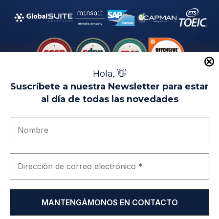
Hola, 👋
Suscríbete a nuestra Newsletter para estar
al día de todas las novedades
Aviso Legal
Uso de Cookies
Política de Privacidad
Política de Calidad
Canal de denuncias
Únete a nosotros
Portal de transparencia
EIP Campus Universitario Teatinos - Málaga - España
© EIP | International Business School 2010-2026
Marca registrada en la OEPM. Nº 3.735.191