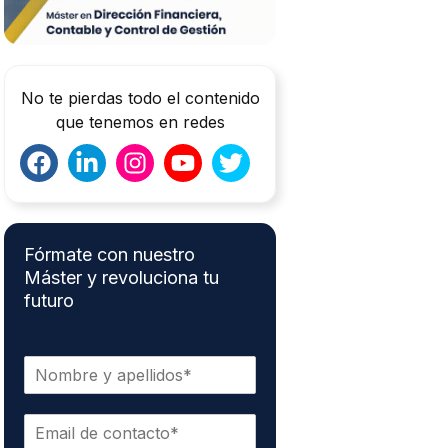
No te pierdas todo el contenido
que tenemos en redes
Fórmate con nuestro
Máster y revoluciona tu
futuro
N
o
m
C
b
o
r