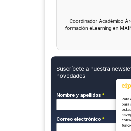
Coordinador Académico Áre
formación eLearning en MAIN
Suscríbete a nuestra newslett
novedades
Nombre y apellidos
*
Para 
para 
estas
naveg
Correo electrónico
*
conse
funci