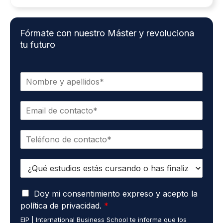
Fórmate con nuestro Máster y revoluciona
tu futuro
N
o
m
C
b
o
r
r
e
T
r
*
e
e
l
o
E
é
e
s
f
l
t
o
e
A
u
Doy mi consentimiento expreso y acepto la
n
c
c
d
o
t
política de privacidad.
*
u
i
*
r
EIP | International Business School te informa que los
e
o