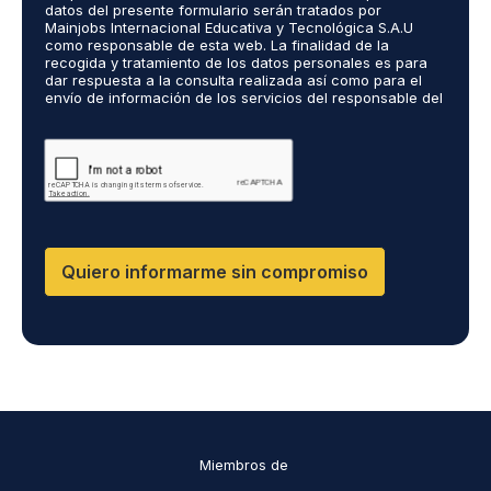
ó
datos del presente formulario serán tratados por
r
s
n
Mainjobs Internacional Educativa y Tecnológica S.A.U
d
r
como responsable de esta web. La finalidad de la
i
o
recogida y tratamiento de los datos personales es para
e
c
dar respuesta a la consulta realizada así como para el
R
a
o
envío de información de los servicios del responsable del
G
l
*
tratamiento. La legitimación es el consentimiento del
P
i
interés. Podrás ejercer tus derechos de acceso,
D
rectificación, limitación y suprimir los datos en
z
cumplimiento@grupomainjobs.com así como el derecho a
*
a
presentar una reclamación ante la autoridad de control.
d
Puedes consultar la información adicional y detallada
o
sobre Protección de datos en la Política de Privacidad
que encontrarás en nuestra página web
s
D
Quiero informarme sin compromiso
F
,
D
M
,
C
I
*
Miembros de