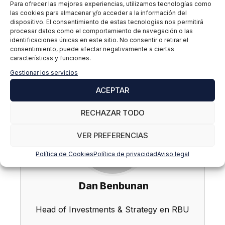
Para ofrecer las mejores experiencias, utilizamos tecnologías como
riesgo que te permita dormir tranquilo y mantener
las cookies para almacenar y/o acceder a la información del
la calma, son las claves para ser un inversor de
dispositivo. El consentimiento de estas tecnologías nos permitirá
éxito.
procesar datos como el comportamiento de navegación o las
identificaciones únicas en este sitio. No consentir o retirar el
consentimiento, puede afectar negativamente a ciertas
Dan Benbunan
características y funciones.
Gestionar los servicios
Gestor de Carteras
ACEPTAR
RECHAZAR TODO
VER PREFERENCIAS
Política de Cookies
Política de privacidad
Aviso legal
Dan Benbunan
Head of Investments & Strategy en RBU