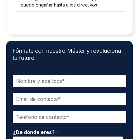
puede engañar hasta a los directivos
Fórmate con nuestro Máster y revoluciona
tu futuro
N
o
m
E
b
m
r
a
e
T
i
y
e
l
a
l
d
p
¿De dónde eres?
*
é
e
e
f