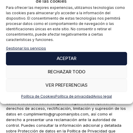
de las cookies
Para ofrecer las mejores experiencias, utilizamos tecnologías como
las cookies para almacenar y/o acceder a la información del
dispositivo. El consentimiento de estas tecnologías nos permitirá
Nombre
procesar datos como el comportamiento de navegación o las
identificaciones únicas en este sitio. No consentir o retirar el
consentimiento, puede afectar negativamente a ciertas
características y funciones.
Correo
electrónico
Gestionar los servicios
EIP International Business School te informa que los datos del
ACEPTAR
presente formulario serán tratados por Mainjobs Internacional
Educativa y Tecnológica, S.A.U. como responsable de esta web.
RECHAZAR TODO
La finalidad de la recogida y tratamiento de los datos
personales es gestionar tu suscripción a la newsletter así como
VER PREFERENCIAS
para el envío de información comercial de los servicios del
responsable del tratamiento. La legitimación es el
Política de Cookies
Política de privacidad
Aviso legal
consentimiento explícito del/a interesado/a. No se cederán
datos a terceros, salvo obligación legal. Podrás ejercer tus
derechos de acceso, rectificación, limitación y supresión de los
datos en
cumplimiento@grupomainjobs.com
, así como el
derecho a presentar una reclamación ante la autoridad de
control. Puedes consultar la información adicional y detallada
sobre Protección de datos en la Política de Privacidad que