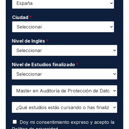
c
l
o
o
l
n
n
i
o
Ciudad
*
t
d
*
a
o
c
s
t
*
o
Nivel de Inglés
*
*
Nivel de Estudios finalizado
*
Q
u
i
¿
e
Q
r
u
o
A
é
Doy mi consentimiento expreso y acepto la
r
c
e
e