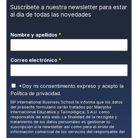
Suscríbete a nuestra newsletter para estar
al día de todas las novedades
Nombre y apellidos
*
Correo electrónico
*
P
*Doy mi consentimiento expreso y acepto la
o
Política de privacidad.
l
EIP International Business School te informa que los datos
í
del presente formulario serán tratados por Mainjobs
t
Internacional Educativa y Tecnológica, S.A.U. como
i
responsable de esta web. La finalidad de la recogida y
c
tratamiento de los datos personales es gestionar tu
suscripción a la newsletter así como para el envío de
a
información comercial de los servicios del responsable del
d
tratamiento. La legitimación es el consentimiento explícito